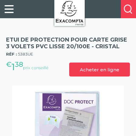
Panneau de gestion des cookies
FILING
À
Profitez
PROPOS
ORGANISATION
de
DE
20%
DESKTOP
NOUS
de
ACCESSORIES
NOS
ETUI DE PROTECTION POUR CARTE GRISE
réduction
PRESENTATION
E-
3 VOLETS PVC LISSE 20/100E - CRISTAL
(57)
sur
CATALOGUES
RÉF :
5383UE
BUSINESS
la
BOOKS
€
38
POINTS
1
nouvelle
prix conseillé
Acheter en ligne
&
DE
gamme
PADS
VENTE
exacompta
PERSONAL
CONTACTEZ-
STATIONERY
NOUS
HOSPITALITY