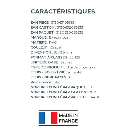
CARACTÉRISTIQUES
EAN PIÈCE :
3130631053834
EAN CARTON :
3130632053833
EAN PAQUET :
3130630053835
MARQUE :
Exacompta
MATIÈRE :
PVC
COULEUR :
Cristal
DIMENSION :
88x130 mm
FORMAT À CLASSER :
85x125
UNITÉ DE BASE :
Sachet
TYPE DE PRODUIT :
Etui de protection
ETUIS - SOUS-TYPE :
à l'unité
ETUIS - NBRE FACES :
6
Poids pièce :
14 g
NOMBRE D'UNITÉ PAR PAQUET :
10
NOMBRE D'UNITÉ PAR CARTON :
200
NOMBRE D'UNITÉ PAR PALETTE :
14400