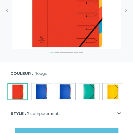
COULEUR :
Rouge
STYLE :
7 compartiments
7
compartiments