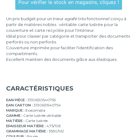
Pour vérifier le stock en magasins, cliquez !
12
compartiments
Un prix budget pour un trieur agrafé très fonctionnel conçu à
partir de matières nobles : véritable carte lustrée pour la
24
couverture et carte recyclée pour l'intérieur.
compartiments
Idéal pour classer par catégorie et transporter des documents
perforés ou non perforés.
Couverture imprimée pour faciliter l'identification des
compartiments.
Excellent maintien des documents grâce aux élastiques.
CARACTÉRISTIQUES
EAN PIÈCE :
3130630540755
EAN CARTON :
3130631540754
MARQUE :
Exacompta
GAMME :
Carte lustrée véritable
MATIÈRE :
Carte lustrée
EPAISSEUR MATIÈRE :
4,75/10E
GRAMMAGE MATIÈRE :
355G/M2
COULEUR :
Rouge