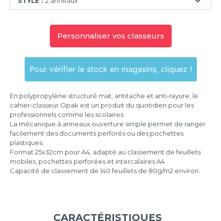
STYLE :
2 anneaux
2
anneaux
Personnaliser vos classeurs
4
anneaux
Pour vérifier le stock en magasins, cliquez !
En polypropylène structuré mat, antitache et anti-rayure, le
cahier-classeur Opak est un produit du quotidien pour les
professionnels comme les scolaires.
La mécanique à anneaux ouverture simple permet de ranger
facilement des documents perforés ou des pochettes
plastiques.
Format 25x32cm pour A4, adapté au classement de feuillets
mobiles, pochettes perforées et intercalaires A4
Capacité de classement de 140 feuillets de 80g/m2 environ.
CARACTÉRISTIQUES