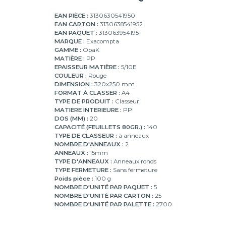
EAN PIÈCE :
3130630541950
EAN CARTON :
3130638541952
EAN PAQUET :
3130639541951
MARQUE :
Exacompta
GAMME :
OpaK
MATIÈRE :
PP
EPAISSEUR MATIÈRE :
5/10E
COULEUR :
Rouge
DIMENSION :
320x250 mm
FORMAT À CLASSER :
A4
TYPE DE PRODUIT :
Classeur
MATIERE INTERIEURE :
PP
DOS (MM) :
20
CAPACITÉ (FEUILLETS 80GR.) :
140
TYPE DE CLASSEUR :
à anneaux
NOMBRE D'ANNEAUX :
2
ANNEAUX :
15mm
TYPE D'ANNEAUX :
Anneaux ronds
TYPE FERMETURE :
Sans fermeture
Poids pièce :
100 g
NOMBRE D'UNITÉ PAR PAQUET :
5
NOMBRE D'UNITÉ PAR CARTON :
25
NOMBRE D'UNITÉ PAR PALETTE :
2700