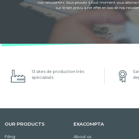
nos newsletters. Vous pouvez à tout moment vous désinscri
sur le lien prévu à cet effet en bas de nos newslet
13 sites de production très
Sav
spécialisés
dep
OUR PRODUCTS
EXACOMPTA
Filing
About us