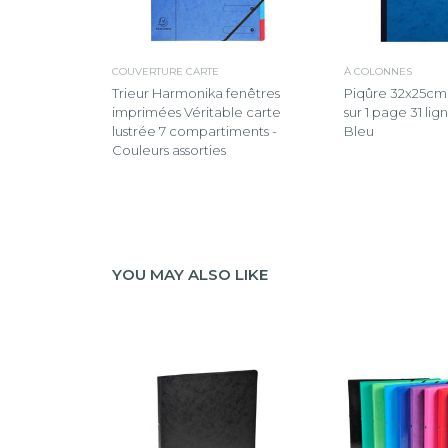
COUVERTURE CARTE
À COLONNES
Trieur Harmonika fenêtres
Piqûre 32x25cm
imprimées Véritable carte
sur 1 page 31 li
lustrée 7 compartiments -
Bleu
Couleurs assorties
YOU MAY ALSO LIKE