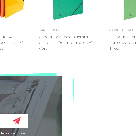
CARTE LUSTRÉE
CARTE LUSTRÉE
iques 4
Classeur 2 anneaux 15mm
Classeur 2 a
derama - A4 -
carte lustrée imprimée - A4 -
carte lustrée
es
Vert
Tilleul
de vous envoyer