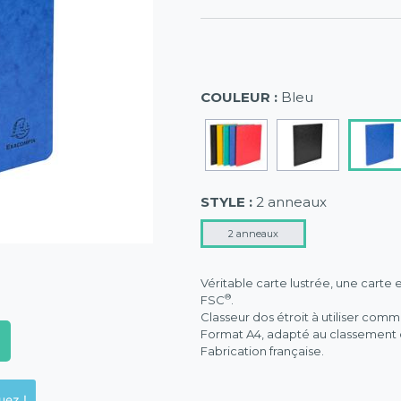
COULEUR :
Bleu
STYLE :
2 anneaux
2 anneaux
Véritable carte lustrée, une carte 
®
FSC
.
Classeur dos étroit à utiliser comm
Format A4, adapté au classement de
Fabrication française.
ck en magasins, cliquez !