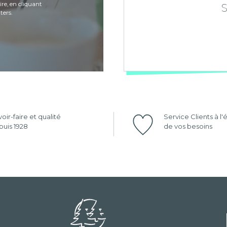
re, en cliquant
ters.
oir-faire et qualité
Service Clients à l
uis 1928
de vos besoins