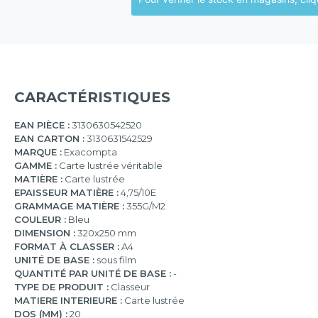
CARACTÉRISTIQUES
EAN PIÈCE :
3130630542520
EAN CARTON :
3130631542529
MARQUE :
Exacompta
GAMME :
Carte lustrée véritable
MATIÈRE :
Carte lustrée
EPAISSEUR MATIÈRE :
4,75/10E
GRAMMAGE MATIÈRE :
355G/M2
COULEUR :
Bleu
DIMENSION :
320x250 mm
FORMAT À CLASSER :
A4
UNITÉ DE BASE :
sous film
QUANTITÉ PAR UNITÉ DE BASE :
-
TYPE DE PRODUIT :
Classeur
MATIERE INTERIEURE :
Carte lustrée
DOS (MM) :
20