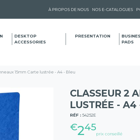
À PROPOS DE NOUS
NOS E-CATALOGUES
P
N
DESKTOP
PRESENTATION
BUSINE
ACCESSORIES
PADS
nneaux 15mm Carte lustrée - A4 - Bleu
CLASSEUR 2 
LUSTRÉE - A4 
(57)
RÉF :
54252E
€
45
2
prix conseillé