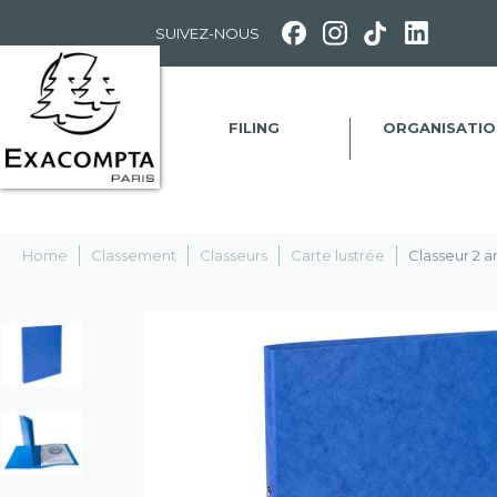
Panneau de gestion des cookies
SUIVEZ-NOUS
FILING
ORGANISATIO
Home
Classement
Classeurs
Carte lustrée
Classeur 2 a