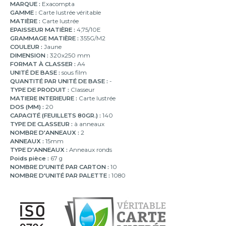
MARQUE :
Exacompta
GAMME :
Carte lustrée véritable
MATIÈRE :
Carte lustrée
EPAISSEUR MATIÈRE :
4,75/10E
GRAMMAGE MATIÈRE :
355G/M2
COULEUR :
Jaune
DIMENSION :
320x250 mm
FORMAT À CLASSER :
A4
UNITÉ DE BASE :
sous film
QUANTITÉ PAR UNITÉ DE BASE :
-
TYPE DE PRODUIT :
Classeur
MATIERE INTERIEURE :
Carte lustrée
DOS (MM) :
20
CAPACITÉ (FEUILLETS 80GR.) :
140
TYPE DE CLASSEUR :
à anneaux
NOMBRE D'ANNEAUX :
2
ANNEAUX :
15mm
TYPE D'ANNEAUX :
Anneaux ronds
Poids pièce :
67 g
NOMBRE D'UNITÉ PAR CARTON :
10
NOMBRE D'UNITÉ PAR PALETTE :
1080