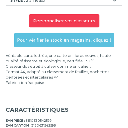
STYLE :
2 anneaux
2
anneaux
Personnaliser vos classeurs
Pour vérifier le stock en magasins, cliquez !
Véritable carte lustrée, une carte en fibres neuves, haute
®
qualité résistante et écologique, certifiée FSC
.
Classeur dos étroit à utiliser comme un cahier.
Format A4, adapté au classement de feuilles, pochettes
perforées et intercalaires A4.
Fabrication française.
CARACTÉRISTIQUES
EAN PIÈCE :
3130630542599
EAN CARTON :
3130631542598