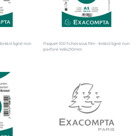
bristol ligné non
Paquet 100 fiches sous film - bristol ligné non
perforé 148x210mm