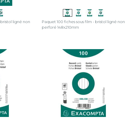
Paquet 100 fiches sous film - bristol ligné non
bristol ligné non
perforé 148x210mm