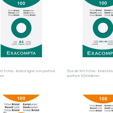
00 fiches - bristol ligné non perforé
Étui de 100 fiches - bristol b
mm
perforé 105x148mm