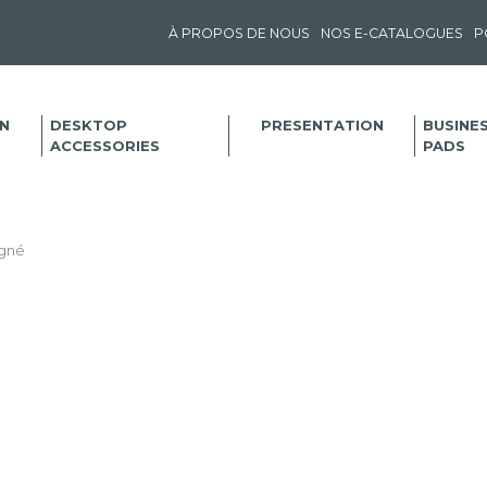
À PROPOS DE NOUS
NOS E-CATALOGUES
P
N
DESKTOP
PRESENTATION
BUSINE
ACCESSORIES
PADS
igné