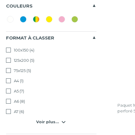
COULEURS
FORMAT À CLASSER
100x150
(4)
125x200
(5)
75x125
(5)
A4
(1)
A5
(7)
A6
(8)
Paquet 10
perforé
A7
(6)
Voir plus...