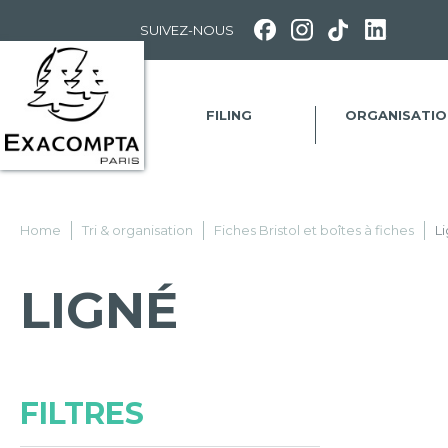
Panneau de gestion des cookies
SUIVEZ-NOUS
FILING
ORGANISATIO
Home
Tri & organisation
Fiches Bristol et boîtes à fiches
L
LIGNÉ
FILTRES