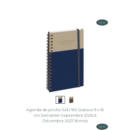
Linicolor®
NEW
Méline
Nil
Vérone
Effacer
la
sélection
Agenda de poche SAD 16S Gustave 9 x 16
cm Semainier Septembre 2026 à
Décembre 2027-16 mois
NEW