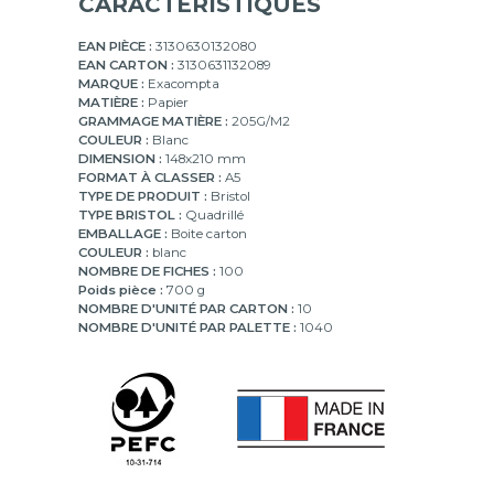
CARACTÉRISTIQUES
EAN PIÈCE :
3130630132080
EAN CARTON :
3130631132089
MARQUE :
Exacompta
MATIÈRE :
Papier
GRAMMAGE MATIÈRE :
205G/M2
COULEUR :
Blanc
DIMENSION :
148x210 mm
FORMAT À CLASSER :
A5
TYPE DE PRODUIT :
Bristol
TYPE BRISTOL :
Quadrillé
EMBALLAGE :
Boite carton
COULEUR :
blanc
NOMBRE DE FICHES :
100
Poids pièce :
700 g
NOMBRE D'UNITÉ PAR CARTON :
10
NOMBRE D'UNITÉ PAR PALETTE :
1040