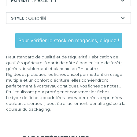
FORMAT :
148x210 mm
74x105
STYLE :
Quadrillé
mm
75x125
Ligné
mm
Pour vérifier le stock en magasins, cliquez !
Quadrillé
100x150
mm
Quadrillé
Haut standard de qualité et de régularité. Fabrication de
perforé
105x148
qualité supérieure, à partir de pâte à papier issue de forêts
mm
gérées durablement et blanchie en PH neutre.
Uni
Rigides et pratiques, les fiches bristol permettent un usage
125x200
Uni
multiple et un confort d'écriture, elles conviendront
mm
perforé
parfaitement à vos travaux pratiques, vos fiches de notes...
Étui coulissant pour protéger et conserver les fiches.
148x210
Le type de fiches (quadrillées, unies, perforées, imprimées,
mm
couleurs assorties...) peut être facilement identifié grâce à la
couleur du packaging.
210x297
mm
297x420
mm