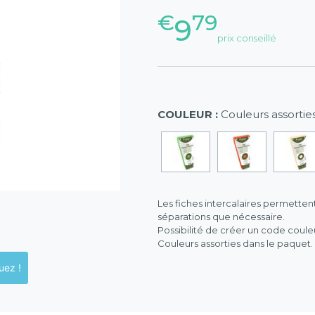
€
79
9
prix conseillé
COULEUR :
Couleurs assortie
Les fiches intercalaires permettent
séparations que nécessaire.
Possibilité de créer un code couleu
Couleurs assorties dans le paquet.
ck en magasins, cliquez !