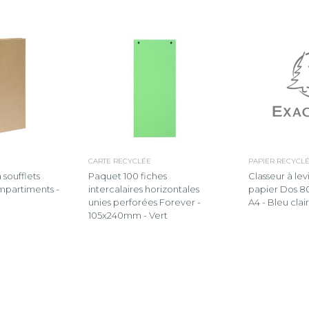
PAPIER RECYCL
CARTE RECYCLÉE
Classeur à le
soufflets
Paquet 100 fiches
papier Dos 8
mpartiments -
intercalaires horizontales
A4 - Bleu clair
unies perforées Forever -
105x240mm - Vert