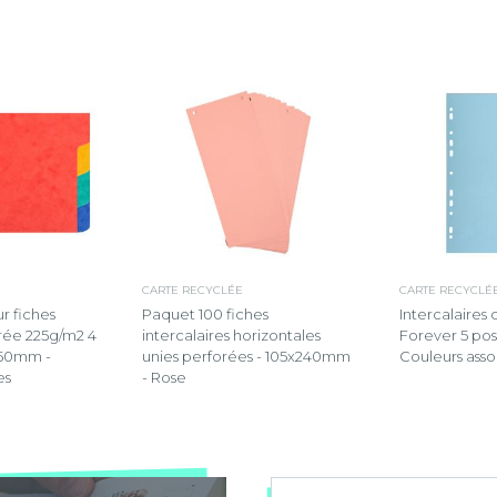
CARTE RECYCLÉE
CARTE RECYCLÉ
ur fiches
Paquet 100 fiches
Intercalaires 
strée 225g/m2 4
intercalaires horizontales
Forever 5 posi
x150mm -
unies perforées - 105x240mm
Couleurs asso
es
- Rose