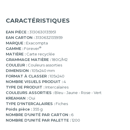
CARACTÉRISTIQUES
EAN PIÈCE :
3130630135951
EAN CARTON :
3130632135959
MARQUE :
Exacompta
®
GAMME :
Forever
MATIÈRE :
Carte recyclée
GRAMMAGE MATIÈRE :
180G/M2
COULEUR :
Couleurs assorties
DIMENSION :
105x240 mm
FORMAT À CLASSER :
105x240
NOMBRE VISUELS PRODUIT :
4
TYPE DE PRODUIT :
Intercalaires
COULEURS ASSORTIES :
Bleu - Jaune - Rose - Vert
KREAMAN :
Oui
TYPE D'INTERCALAIRES :
Fiches
Poids pièce :
355 g
NOMBRE D'UNITÉ PAR CARTON :
6
NOMBRE D'UNITÉ PAR PALETTE :
1200