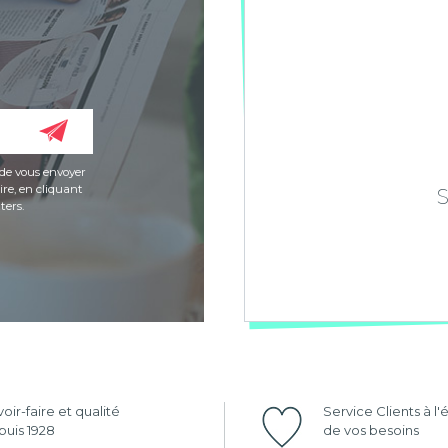
de vous envoyer
re, en cliquant
ters.
oir-faire et qualité
Service Clients à l
uis 1928
de vos besoins