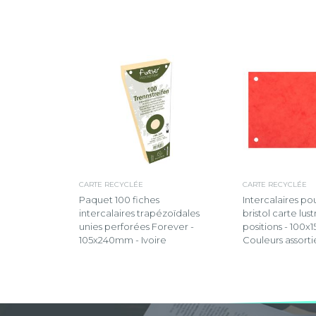
CARTE RECYCLÉE
CARTE RECYCLÉE
Paquet 100 fiches
Intercalaires po
intercalaires trapézoïdales
bristol carte lu
unies perforées Forever -
positions - 100
105x240mm - Ivoire
Couleurs assorti