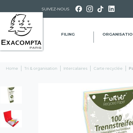
Panneau de gestion des cookies
SUIVEZ-NOUS
FILING
ORGANISATIO
Home
Tri & organisation
Intercalaires
Carte recyclée
Pa