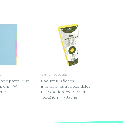
E
CARTE RECYCLÉE
carte pastel 170g
Paquet 100 fiches
tions - A4 -
intercalaires trapézoïdales
rties
unies perforées Forever -
105x240mm - Jaune