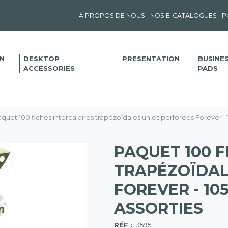
À PROPOS DE NOUS
NOS E-CATALOGUES
P
N
DESKTOP
PRESENTATION
BUSINE
ACCESSORIES
PADS
quet 100 fiches intercalaires trapézoïdales unies perforées Forever 
PAQUET 100 F
TRAPÉZOÏDAL
FOREVER - 10
ASSORTIES
(57)
RÉF :
13595E