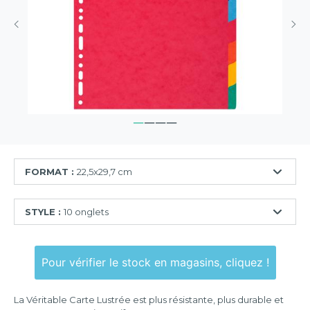
FORMAT :
22,5x29,7 cm
18x22
STYLE :
10 onglets
cm
22,5x29,7
5
cm
onglets
Pour vérifier le stock en magasins, cliquez !
24,5x29,7
6
cm
onglets
La Véritable Carte Lustrée est plus résistante, plus durable et