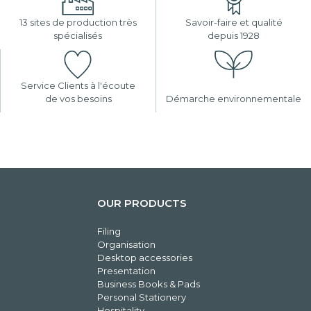
13 sites de production très
Savoir-faire et qualité
spécialisés
depuis 1928
Service Clients à l'écoute
de vos besoins
Démarche environnementale
OUR PRODUCTS
Filing
Organisation
Desktop accessories
Presentation
Business Books & Pads
Personal Stationery
Hospitality