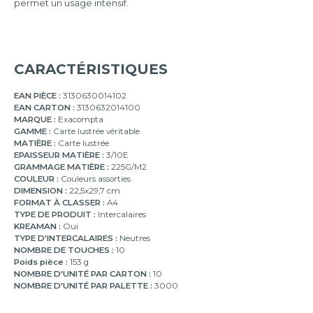
24x32
permet un usage intensif.
8
cm
onglets
10
onglets
CARACTÉRISTIQUES
12
onglets
EAN PIÈCE :
3130630014102
EAN CARTON :
3130632014100
MARQUE :
Exacompta
GAMME :
Carte lustrée véritable
MATIÈRE :
Carte lustrée
EPAISSEUR MATIÈRE :
3/10E
GRAMMAGE MATIÈRE :
225G/M2
COULEUR :
Couleurs assorties
DIMENSION :
22,5x29,7 cm
FORMAT À CLASSER :
A4
TYPE DE PRODUIT :
Intercalaires
KREAMAN :
Oui
TYPE D'INTERCALAIRES :
Neutres
NOMBRE DE TOUCHES :
10
Poids pièce :
153 g
NOMBRE D'UNITÉ PAR CARTON :
10
NOMBRE D'UNITÉ PAR PALETTE :
3000