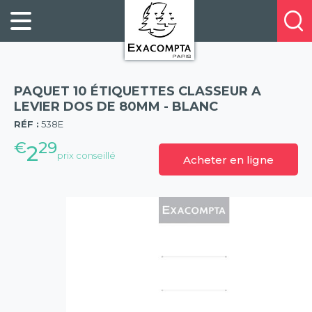
Panneau de gestion des cookies
FILING
À
Profitez
PROPOS
ORGANISATION
de
DE
20%
DESKTOP
NOUS
de
ACCESSORIES
NOS
PAQUET 10 ÉTIQUETTES CLASSEUR A
réduction
PRESENTATION
E-
LEVIER DOS DE 80MM - BLANC
(57)
sur
CATALOGUES
RÉF :
538E
BUSINESS
la
BOOKS
€
29
POINTS
2
nouvelle
prix conseillé
Acheter en ligne
&
DE
gamme
PADS
VENTE
exacompta
PERSONAL
CONTACTEZ-
STATIONERY
NOUS
HOSPITALITY