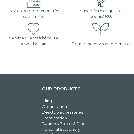
13 sites de production très
Savoir-faire et qualité
spécialisés
depuis 1928
Service Clients à l'écoute
de vos besoins
Démarche environnementale
OUR PRODUCTS
Filing
Organisation
Desktop accessories
Presentation
Business Books & Pads
Personal Stationery