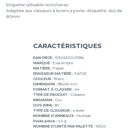
Etiquette utilisable recto/verso.
Adaptée aux classeurs à leviers à porte -étiquette, dos de
80mm.
CARACTÉRISTIQUES
EAN PIÈCE :
3130630005384
MARQUE :
Exacompta
MATIÈRE :
Papier
EPAISSEUR MATIÈRE :
3,6/10E
COULEUR :
Blanc
DIMENSION :
185x56 mm
FORMAT À CLASSER :
A4
TYPE DE PRODUIT :
Classeur
KREAMAN :
Oui
DOS (MM) :
80
TYPE DE CLASSEUR :
à levier
NOMBRE D'ANNEAUX :
Multiple
Poids pièce :
40 g
NOMBRE D'UNITÉ PAR PALETTE :
16320