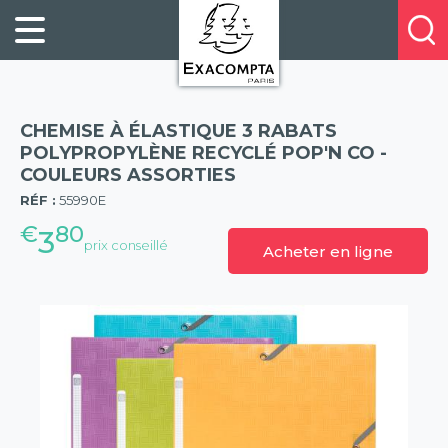
Panneau de gestion des cookies
FILING
À
Profitez
PROPOS
ORGANISATION
de
DE
20%
DESKTOP
NOUS
de
ACCESSORIES
NOS
CHEMISE À ÉLASTIQUE 3 RABATS
réduction
PRESENTATION
E-
POLYPROPYLÈNE RECYCLÉ POP'N CO -
sur
COULEURS ASSORTIES
(57)
CATALOGUES
BUSINESS
la
RÉF :
55990E
BOOKS
POINTS
nouvelle
€
80
&
DE
3
prix conseillé
gamme
Acheter en ligne
PADS
VENTE
exacompta
PERSONAL
CONTACTEZ-
STATIONERY
NOUS
HOSPITALITY