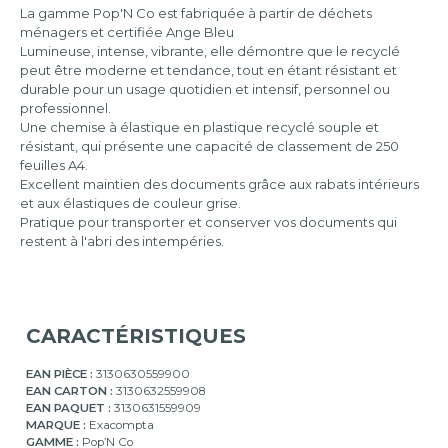
La gamme Pop'N Co est fabriquée à partir de déchets
ménagers et certifiée Ange Bleu
Lumineuse, intense, vibrante, elle démontre que le recyclé
peut être moderne et tendance, tout en étant résistant et
durable pour un usage quotidien et intensif, personnel ou
professionnel.
Une chemise à élastique en plastique recyclé souple et
résistant, qui présente une capacité de classement de 250
feuilles A4.
Excellent maintien des documents grâce aux rabats intérieurs
et aux élastiques de couleur grise.
Pratique pour transporter et conserver vos documents qui
restent à l'abri des intempéries.
CARACTÉRISTIQUES
EAN PIÈCE :
3130630559900
EAN CARTON :
3130632559908
EAN PAQUET :
3130631559909
MARQUE :
Exacompta
GAMME :
Pop’N Co