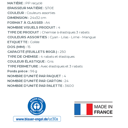
MATIÈRE :
PP recyclé
EPAISSEUR MATIÈRE :
5/10E
COULEUR :
Couleurs assorties
DIMENSION :
24x32 cm
FORMAT À CLASSER :
A4
NOMBRE VISUELS PRODUIT :
4
TYPE DE PRODUIT :
Chemise à élastiques 3 rabats
COULEURS ASSORTIES :
Cyan - Lilas - Lime - Mangue
ETIQUETTE :
Collée
DOS (MM) :
15
CAPACITÉ (FEUILLETS 80GR.) :
250
TYPE DE CHEMISE :
4 rabats et élastiques
COULEUR ÉLASTIQUE :
Gris
TYPE FERMETURE :
Avec élastiques et 3 rabats
Poids pièce :
96 g
NOMBRE D'UNITÉ PAR PAQUET :
4
NOMBRE D'UNITÉ PAR CARTON :
24
NOMBRE D'UNITÉ PAR PALETTE :
3600