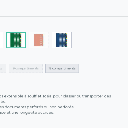
ts
9 compartiments
12 compartiments
 extensible à soufflet. Idéal pour classer ou transporter des
és.
 des documents perforés ou non perforés.
ance et une longévité accrues.