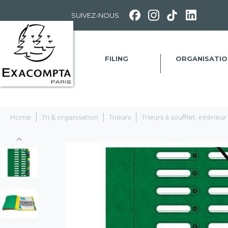
SUIVEZ-NOUS
FILING
ORGANISATIO
Home
Tri & organisation
Trieurs
Trieurs à soufflet, intérieur