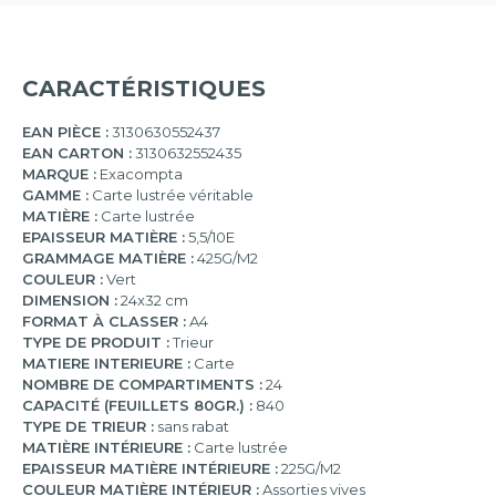
CARACTÉRISTIQUES
EAN PIÈCE :
3130630552437
EAN CARTON :
3130632552435
MARQUE :
Exacompta
GAMME :
Carte lustrée véritable
MATIÈRE :
Carte lustrée
EPAISSEUR MATIÈRE :
5,5/10E
GRAMMAGE MATIÈRE :
425G/M2
COULEUR :
Vert
DIMENSION :
24x32 cm
FORMAT À CLASSER :
A4
TYPE DE PRODUIT :
Trieur
MATIERE INTERIEURE :
Carte
NOMBRE DE COMPARTIMENTS :
24
CAPACITÉ (FEUILLETS 80GR.) :
840
TYPE DE TRIEUR :
sans rabat
MATIÈRE INTÉRIEURE :
Carte lustrée
EPAISSEUR MATIÈRE INTÉRIEURE :
225G/M2
COULEUR MATIÈRE INTÉRIEUR :
Assorties vives