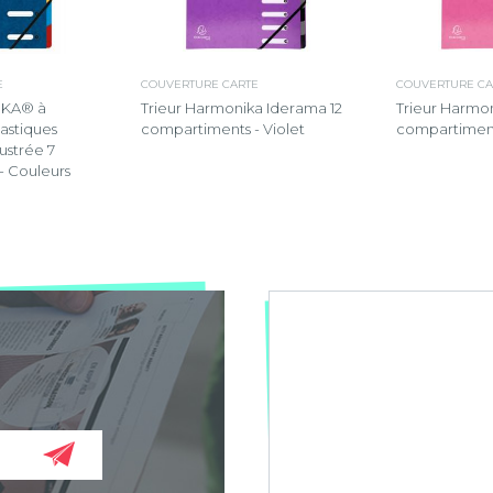
E
COUVERTURE CARTE
COUVERTURE CA
IKA® à
Trieur Harmonika Iderama 12
Trieur Harmo
astiques
compartiments - Violet
compartiment
lustrée 7
- Couleurs