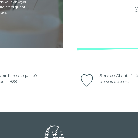
de vous envoyer
re, en cliquant
ters.
oir-faire et qualité
Service Clients à l
uis 1928
de vos besoins