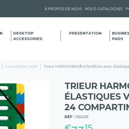
À PROPOS DE NOUS
NOS E-CATALOGUES
P
N
DESKTOP
PRESENTATION
BUSINE
ACCESSORIES
PADS
Couverture carte
Trieur HARMONIKA® à fenêtres avec élastiques
TRIEUR HARM
ÉLASTIQUES 
24 COMPARTI
(57)
RÉF :
55243E
€
15