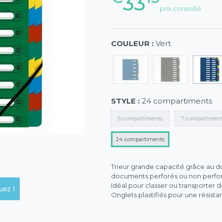
33
prix conseillé
COULEUR :
Vert
STYLE :
24 compartiments
6 compartiments
7 compartimen
24 compartiments
Trieur grande capacité grâce au dos
documents perforés ou non perfor
Idéal pour classer ou transporter
ck en magasins, cliquez !
Onglets plastifiés pour une résist