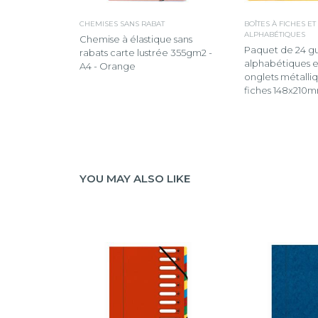
CHEMISES SANS RABAT
BOÎTES À FICHES ET
ALPHABÉTIQUES
Chemise à élastique sans
Paquet de 24 g
rabats carte lustrée 355gm2 -
alphabétiques e
A4 - Orange
onglets métalli
fiches 148x210m
YOU MAY ALSO LIKE