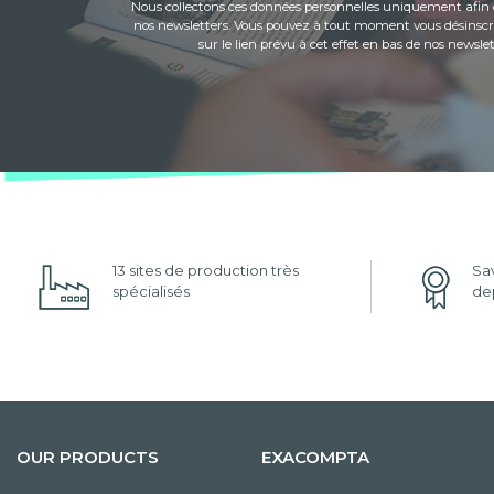
Nous collectons ces données personnelles uniquement afin 
nos newsletters. Vous pouvez à tout moment vous désinscri
sur le lien prévu à cet effet en bas de nos newslet
13 sites de production très
Sav
spécialisés
dep
OUR PRODUCTS
EXACOMPTA