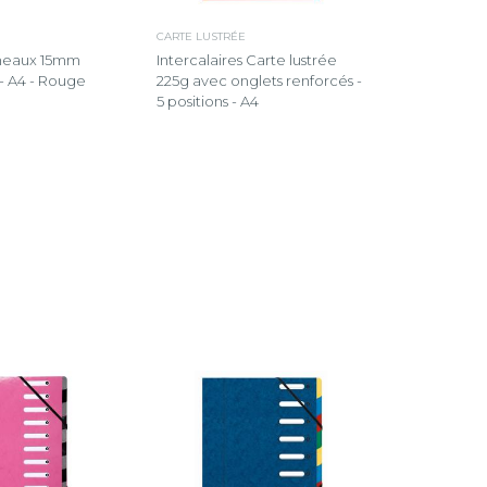
CARTE LUSTRÉE
nneaux 15mm
Intercalaires Carte lustrée
 - A4 - Rouge
225g avec onglets renforcés -
5 positions - A4