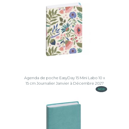
Plastique
Raisin
Swan
Toile
bordée
Volga
Winner
Agenda de poche EasyDay 15 Mini Labo 10 x
Effacer
15 cm Journalier Janvier à Décembre 2027
la
NEW
sélection