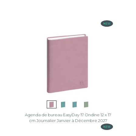
Barbara
Caisse
NEW
Carré
Comptoir
Couronne
Eden
Long
Mini
Labo
Agenda de bureau EasyDay 17 Ondine 12 x 17
Napura
cm Journalier Janvier à Décembre 2027
NEW
Ondine