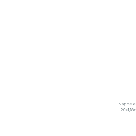
Nappe en
- 20x1,18