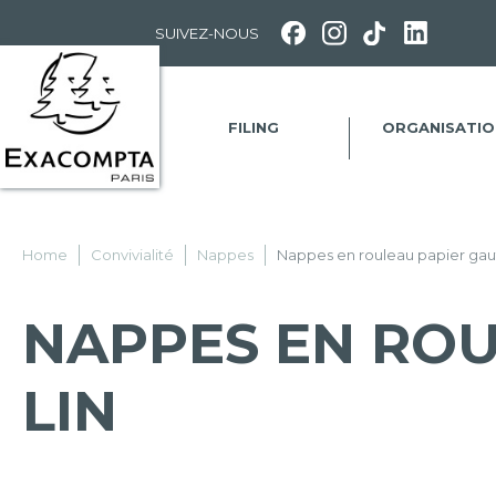
Panneau de gestion des cookies
SUIVEZ-NOUS
FILING
ORGANISATIO
Home
Convivialité
Nappes
Nappes en rouleau papier gaufr
NAPPES EN ROU
LIN