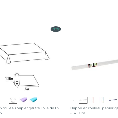
NEW
〈
 rouleau papier gaufré Toile de lin
Nappe en rouleau papier gau
5m
- 6x1,18m