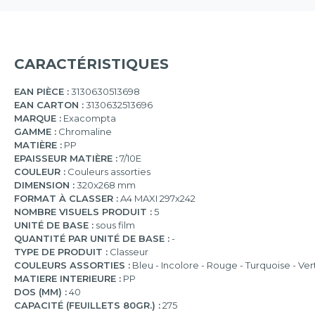
CARACTÉRISTIQUES
EAN PIÈCE :
3130630513698
EAN CARTON :
3130632513696
MARQUE :
Exacompta
GAMME :
Chromaline
MATIÈRE :
PP
EPAISSEUR MATIÈRE :
7/10E
COULEUR :
Couleurs assorties
DIMENSION :
320x268 mm
FORMAT À CLASSER :
A4 MAXI 297x242
NOMBRE VISUELS PRODUIT :
5
UNITÉ DE BASE :
sous film
QUANTITÉ PAR UNITÉ DE BASE :
-
TYPE DE PRODUIT :
Classeur
COULEURS ASSORTIES :
Bleu - Incolore - Rouge - Turquoise - Ver
MATIERE INTERIEURE :
PP
DOS (MM) :
40
CAPACITÉ (FEUILLETS 80GR.) :
275