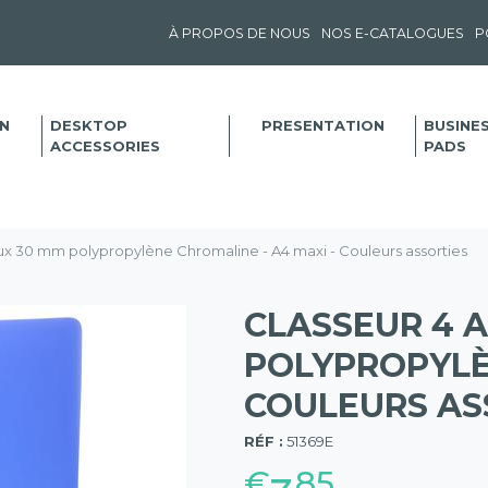
À PROPOS DE NOUS
NOS E-CATALOGUES
P
N
DESKTOP
PRESENTATION
BUSINE
ACCESSORIES
PADS
ux 30 mm polypropylène Chromaline - A4 maxi - Couleurs assorties
CLASSEUR 4 
POLYPROPYLÈN
COULEURS AS
(57)
RÉF :
51369E
€
85