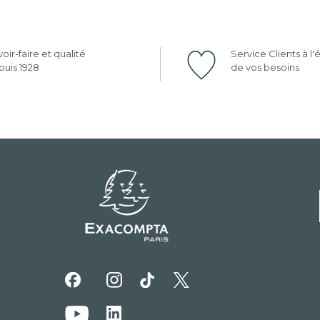
oir-faire et qualité
Service Clients à l
uis 1928
de vos besoins