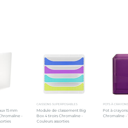
CAISSONS SUPERPOSABLES
POTS À CRAYON
aux 15 mm
Module de classement Big
Pot à crayon
Chromaline -
Box 4 tiroirs Chromaline -
Chromaline - 
sorties
Couleurs assorties