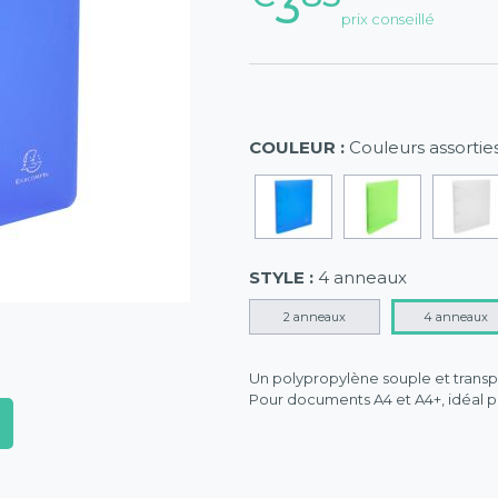
3
prix conseillé
COULEUR :
Couleurs assortie
STYLE :
4 anneaux
2 anneaux
4 anneaux
Un polypropylène souple et transp
Pour documents A4 et A4+, idéal po