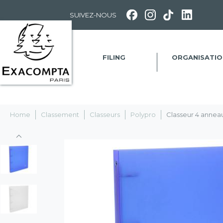
Panneau de gestion des cookies
SUIVEZ-NOUS
FILING
ORGANISATIO
Home
Classement
Classeurs
Polypro
Classeur 4 annea