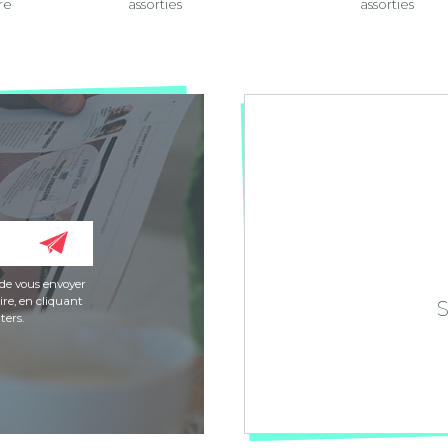
re
assorties
assorties
de vous envoyer
re, en cliquant
ters.