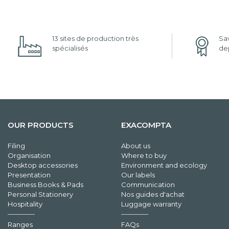
13 sites de production très
Sav
spécialisés
dep
OUR PRODUCTS
EXACOMPTA
Filing
About us
Organisation
Where to buy
Desktop accessories
Environment and ecology
Presentation
Our labels
Business Books & Pads
Communication
Personal Stationery
Nos guides d'achat
Hospitality
Luggage warranty
Ranges
FAQs