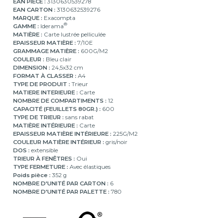
EAN PIÈCE :
3130630539278
EAN CARTON :
3130632539276
MARQUE :
Exacompta
®
GAMME :
Iderama
MATIÈRE :
Carte lustrée pelliculée
EPAISSEUR MATIÈRE :
7/10E
GRAMMAGE MATIÈRE :
600G/M2
COULEUR :
Bleu clair
DIMENSION :
24,5x32 cm
FORMAT À CLASSER :
A4
TYPE DE PRODUIT :
Trieur
MATIERE INTERIEURE :
Carte
NOMBRE DE COMPARTIMENTS :
12
CAPACITÉ (FEUILLETS 80GR.) :
600
TYPE DE TRIEUR :
sans rabat
MATIÈRE INTÉRIEURE :
Carte
EPAISSEUR MATIÈRE INTÉRIEURE :
225G/M2
COULEUR MATIÈRE INTÉRIEUR :
gris/noir
DOS :
extensible
TRIEUR À FENÊTRES :
Oui
TYPE FERMETURE :
Avec élastiques
Poids pièce :
352 g
NOMBRE D'UNITÉ PAR CARTON :
6
NOMBRE D'UNITÉ PAR PALETTE :
780