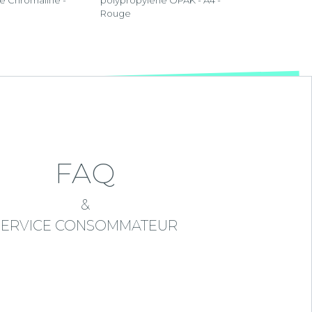
e Chromaline -
polypropylène OPAK - A4 -
Rouge
FAQ
&
SERVICE CONSOMMATEUR