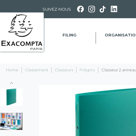
Panneau de gestion des cookies
SUIVEZ-NOUS
FILING
ORGANISATIO
Home
Classement
Classeurs
Polypro
Classeur 2 annea