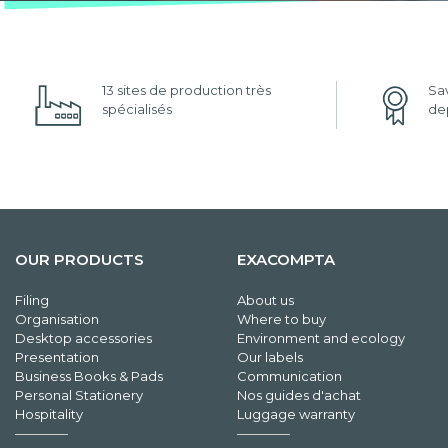
13 sites de production très
Sav
spécialisés
dep
OUR PRODUCTS
EXACOMPTA
Filing
About us
Organisation
Where to buy
Desktop accessories
Environment and ecology
Presentation
Our labels
Business Books & Pads
Communication
Personal Stationery
Nos guides d'achat
Hospitality
Luggage warranty