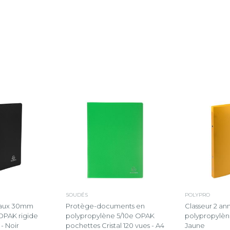
SOUDÉS
POLYPRO
eaux 30mm
Protège-documents en
Classeur 2 a
OPAK rigide
polypropylène 5/10e OPAK
polypropylèn
 - Noir
pochettes Cristal 120 vues - A4
Jaune