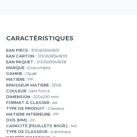
CARACTÉRISTIQUES
EAN PIÈCE :
3130636541831
EAN CARTON :
3130638541839
EAN PAQUET :
3130639541838
MARQUE :
Exacompta
GAMME :
OpaK
MATIÈRE :
PP
EPAISSEUR MATIÈRE :
5/10E
COULEUR :
Vert foncé
DIMENSION :
320x250 mm
FORMAT À CLASSER :
A4
TYPE DE PRODUIT :
Classeur
MATIERE INTERIEURE :
PP
DOS (MM) :
20
CAPACITÉ (FEUILLETS 80GR.) :
140
TYPE DE CLASSEUR :
à anneaux