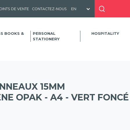
OINTS DE VENTE
CONTACTEZ-NOUS
SS BOOKS &
PERSONAL
HOSPITALITY
STATIONERY
ANNEAUX 15MM
E OPAK - A4 - VERT FONCÉ