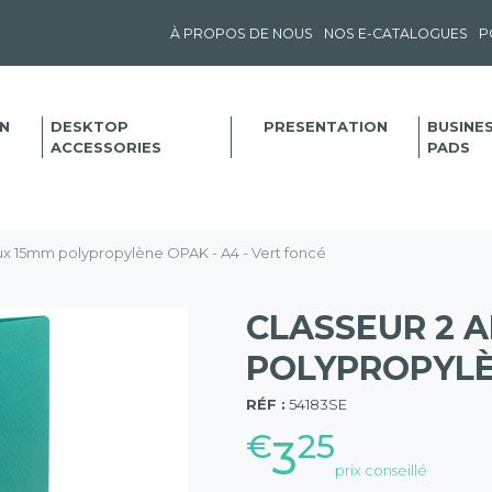
À PROPOS DE NOUS
NOS E-CATALOGUES
P
N
DESKTOP
PRESENTATION
BUSINE
ACCESSORIES
PADS
ux 15mm polypropylène OPAK - A4 - Vert foncé
CLASSEUR 2 
POLYPROPYLÈN
(57)
RÉF :
54183SE
€
25
3
prix conseillé