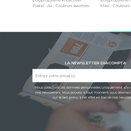
polypropylène Kreacover
polypropylène 
Pastel - A4 - Couleurs assorties
Maxi - Couleurs 
LA NEWSLETTER EXACOMPTA
Nous collectons ces données personnelles uniquement afin 
nos newsletters. Vous pouvez à tout moment vous désinscri
sur le lien prévu à cet effet en bas de nos newslet