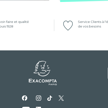
oir-faire et qualité
Service Clients à l
uis 1928
de vos besoins