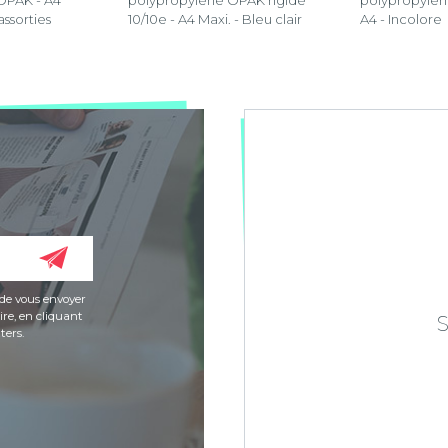
OPAK - A4
polypropylène OPAK rigide
polypropylèn
assorties
10/10e - A4 Maxi. - Bleu clair
A4 - Incolore
de vous envoyer
re, en cliquant
ters.