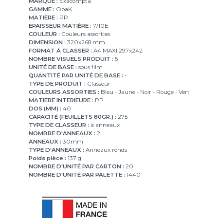
MARQUE :
Exacompta
GAMME :
OpaK
MATIÈRE :
PP
EPAISSEUR MATIÈRE :
7/10E
COULEUR :
Couleurs assorties
DIMENSION :
320x268 mm
FORMAT À CLASSER :
A4 MAXI 297x242
NOMBRE VISUELS PRODUIT :
5
UNITÉ DE BASE :
sous film
QUANTITÉ PAR UNITÉ DE BASE :
-
TYPE DE PRODUIT :
Classeur
COULEURS ASSORTIES :
Bleu - Jaune - Noir - Rouge - Vert
MATIERE INTERIEURE :
PP
DOS (MM) :
40
CAPACITÉ (FEUILLETS 80GR.) :
275
TYPE DE CLASSEUR :
à anneaux
NOMBRE D'ANNEAUX :
2
ANNEAUX :
30mm
TYPE D'ANNEAUX :
Anneaux ronds
Poids pièce :
137 g
NOMBRE D'UNITÉ PAR CARTON :
20
NOMBRE D'UNITÉ PAR PALETTE :
1440