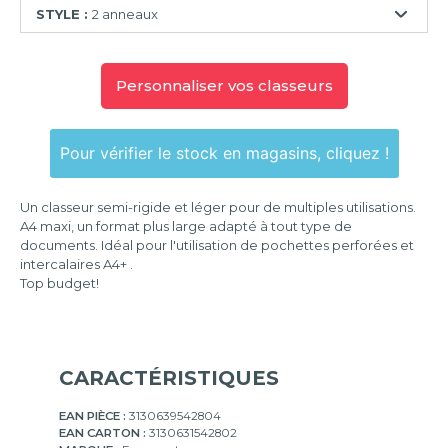
320x268
STYLE :
2 anneaux
mm
2
anneaux
Personnaliser vos classeurs
Pour vérifier le stock en magasins, cliquez !
Un classeur semi-rigide et léger pour de multiples utilisations.
A4 maxi, un format plus large adapté à tout type de
documents. Idéal pour l'utilisation de pochettes perforées et
intercalaires A4+ .
Top budget!
CARACTÉRISTIQUES
EAN PIÈCE :
3130639542804
EAN CARTON :
3130631542802