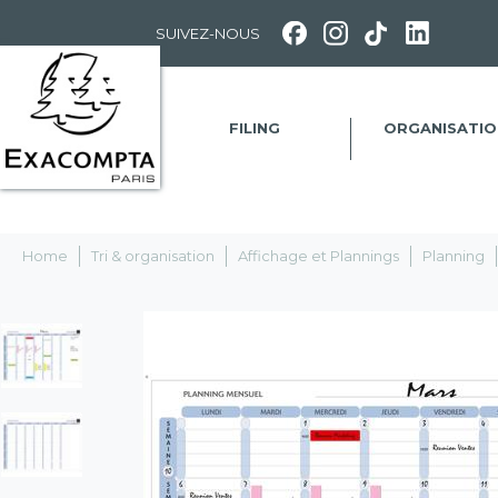
Panneau de gestion des cookies
SUIVEZ-NOUS
FILING
ORGANISATIO
Home
Tri & organisation
Affichage et Plannings
Planning