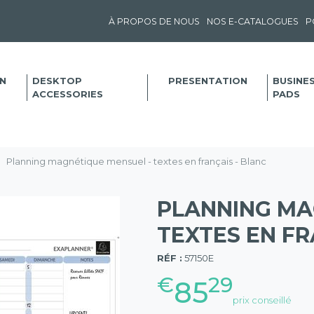
À PROPOS DE NOUS
NOS E-CATALOGUES
P
N
DESKTOP
PRESENTATION
BUSINE
ACCESSORIES
PADS
Planning magnétique mensuel - textes en français - Blanc
PLANNING MA
TEXTES EN FR
(57)
RÉF :
57150E
€
29
85
prix conseillé