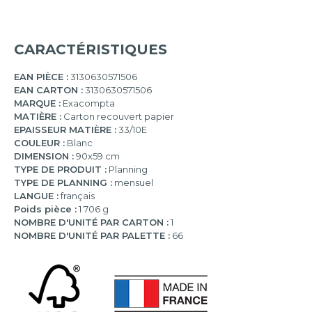
CARACTÉRISTIQUES
EAN PIÈCE :
3130630571506
EAN CARTON :
3130630571506
MARQUE :
Exacompta
MATIÈRE :
Carton recouvert papier
EPAISSEUR MATIÈRE :
33/10E
COULEUR :
Blanc
DIMENSION :
90x59 cm
TYPE DE PRODUIT :
Planning
TYPE DE PLANNING :
mensuel
LANGUE :
français
Poids pièce :
1 706 g
NOMBRE D'UNITÉ PAR CARTON :
1
NOMBRE D'UNITÉ PAR PALETTE :
66