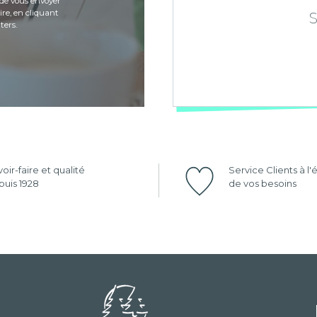
de vous envoyer
re, en cliquant
ters.
oir-faire et qualité
Service Clients à l
uis 1928
de vos besoins