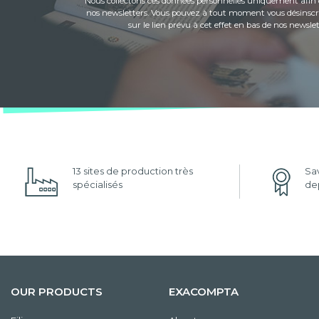
Nous collectons ces données personnelles uniquement afin 
nos newsletters. Vous pouvez à tout moment vous désinscri
sur le lien prévu à cet effet en bas de nos newslet
13 sites de production très
Sav
spécialisés
dep
OUR PRODUCTS
EXACOMPTA