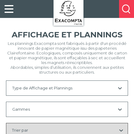
Panneau de gestion des cookies
FILING
À
Profitez
PROPOS
ORGANISATION
de
DE
20%
DESKTOP
NOUS
AFFICHAGE ET PLANNINGS
de
ACCESSORIES
NOS
réduction
Les plannings Exacompta sont fabriqués à partir d'un procédé
PRESENTATION
E-
innovant de papier magnétique issu des papeteries
sur
CATALOGUES
Clairefontaine. Ecologiques, composés uniquement de carton
BUSINESS
la
et papier magnétique, ils sont effaçables à sec et accueillent
BOOKS
POINTS
les magnets réinscriptibles.
nouvelle
Abordables, simples d’utilisation, ils conviennent aux petites
&
DE
structures ou aux particuliers.
gamme
PADS
VENTE
exacompta
PERSONAL
CONTACTEZ-
Type de Affichage et Plannings
STATIONERY
NOUS
HOSPITALITY
Tous
Gammes
Planning
Trier
Effacer
Tous
par
la