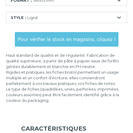
FORMAT :
74x105 mm
55x74
STYLE :
Ligné
mm
74x105
Ligné
mm
Pour vérifier le stock en magasins, cliquez !
Quadrillé
75x125
mm
Quadrillé
Haut standard de qualité et de régularité. Fabrication de
perforé
100x150
qualité supérieure, à partir de pâte à papier issue de forêts
mm
gérées durablement et blanchie en PH neutre.
Uni
Rigides et pratiques, les fiches bristol permettent un usage
105x148
multiple et un confort d'écriture, elles conviendront
mm
parfaitement à vos travaux pratiques, vos fiches de notes.
Le type de fiches (quadrillées, unies, perforées, imprimées,
125x200
couleurs assorties) peut être facilement identifié grâce à la
mm
couleur du packaging.
148x210
mm
210x297
mm
CARACTÉRISTIQUES