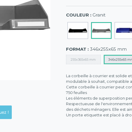
COULEUR :
Granit
FORMAT :
346x255x65 mm
255x365x65 mm
346x255x65 m
La corbeille à courrier est solide e
modulable à souhait, compatible 
Cette corbeille à courrier peut cont
750 feuilles
Les éléments de superposition pe
Respectueuse de l'environnement, c
des déchets ménagers. Elle est ain
ck en magasins, cliquez !
Un porte etiquette est placé à dro