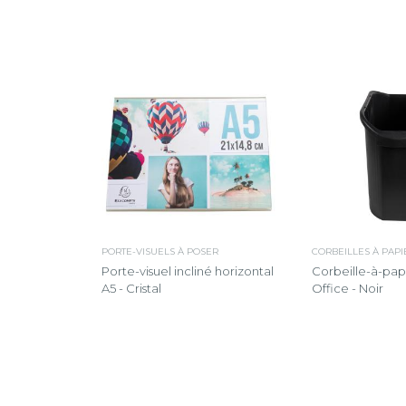
PORTE-VISUELS À POSER
CORBEILLES À PAPIE
Porte-visuel incliné horizontal
Corbeille-à-pap
A5 - Cristal
Office - Noir