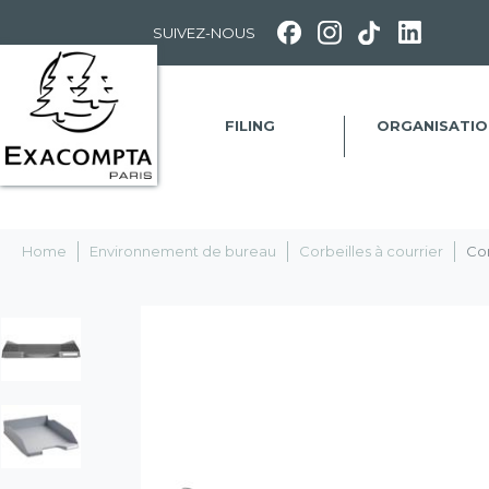
Panneau de gestion des cookies
SUIVEZ-NOUS
FILING
ORGANISATIO
Home
Environnement de bureau
Corbeilles à courrier
Cor