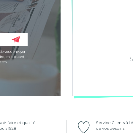
de vous envoyer
re, en cliquant
ters.
oir-faire et qualité
Service Clients à l
uis 1928
de vos besoins