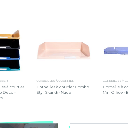
RRIER
CORBEILLES À COURRIER
CORBEILLES À C
les à courrier
Corbeilles à courrier Combo
Corbeille à 
o Deco -
Styli Skandi - Nude
Mini Office -
es