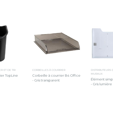
R ET DE TRI
CORBEILLES À COURRIER
DISTRIBUTEURS
MURAUX
ier TopLine
Corbeille à courrier B4 Office
Élément simpl
- Gris transparent
- Gris lumière