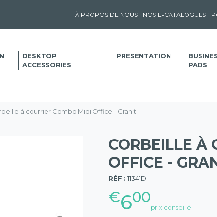
À PROPOS DE NOUS
NOS E-CATALOGUES
P
N
DESKTOP
PRESENTATION
BUSINE
ACCESSORIES
PADS
beille à courrier Combo Midi Office - Granit
CORBEILLE À 
OFFICE - GRA
(57)
RÉF :
11341D
€
00
6
prix conseillé