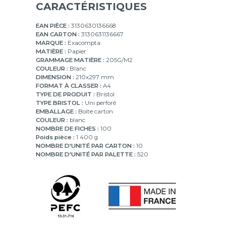
CARACTÉRISTIQUES
EAN PIÈCE :
3130630136668
EAN CARTON :
3130631136667
MARQUE :
Exacompta
MATIÈRE :
Papier
GRAMMAGE MATIÈRE :
205G/M2
COULEUR :
Blanc
DIMENSION :
210x297 mm
FORMAT À CLASSER :
A4
TYPE DE PRODUIT :
Bristol
TYPE BRISTOL :
Uni perforé
EMBALLAGE :
Boite carton
COULEUR :
blanc
NOMBRE DE FICHES :
100
Poids pièce :
1 400 g
NOMBRE D'UNITÉ PAR CARTON :
10
NOMBRE D'UNITÉ PAR PALETTE :
520