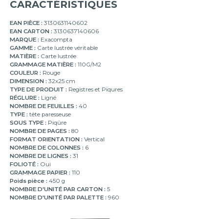
CARACTÉRISTIQUES
EAN PIÈCE :
3130631140602
EAN CARTON :
3130637140606
MARQUE :
Exacompta
GAMME :
Carte lustrée véritable
MATIÈRE :
Carte lustrée
GRAMMAGE MATIÈRE :
110G/M2
COULEUR :
Rouge
DIMENSION :
32x25 cm
TYPE DE PRODUIT :
Registres et Piqures
RÉGLURE :
Ligné
NOMBRE DE FEUILLES :
40
TYPE :
tête paresseuse
SOUS TYPE :
Piqûre
NOMBRE DE PAGES :
80
FORMAT ORIENTATION :
Vertical
NOMBRE DE COLONNES :
6
NOMBRE DE LIGNES :
31
FOLIOTÉ :
Oui
GRAMMAGE PAPIER :
110
Poids pièce :
450 g
NOMBRE D'UNITÉ PAR CARTON :
5
NOMBRE D'UNITÉ PAR PALETTE :
960