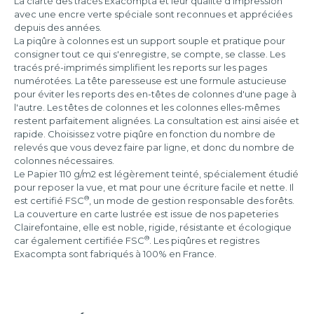
La clarté des tracés Exacompta et leur qualité d'impression
avec une encre verte spéciale sont reconnues et appréciées
depuis des années.
La piqûre à colonnes est un support souple et pratique pour
consigner tout ce qui s'enregistre, se compte, se classe. Les
tracés pré-imprimés simplifient les reports sur les pages
numérotées. La tête paresseuse est une formule astucieuse
pour éviter les reports des en-têtes de colonnes d'une page à
l'autre. Les têtes de colonnes et les colonnes elles-mêmes
restent parfaitement alignées. La consultation est ainsi aisée et
rapide. Choisissez votre piqûre en fonction du nombre de
relevés que vous devez faire par ligne, et donc du nombre de
colonnes nécessaires.
Le Papier 110 g/m2 est légèrement teinté, spécialement étudié
pour reposer la vue, et mat pour une écriture facile et nette. Il
®
est certifié FSC
, un mode de gestion responsable des forêts.
La couverture en carte lustrée est issue de nos papeteries
Clairefontaine, elle est noble, rigide, résistante et écologique
®
car également certifiée FSC
. Les piqûres et registres
Exacompta sont fabriqués à 100% en France.