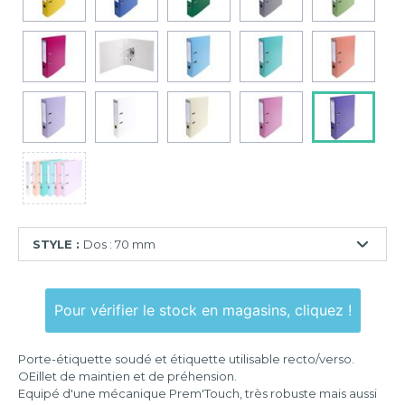
STYLE :
Dos : 70 mm
Dos
:
Pour vérifier le stock en magasins, cliquez !
50
mm
Porte-étiquette soudé et étiquette utilisable recto/verso.
Dos
OEillet de maintien et de préhension.
:
Equipé d'une mécanique Prem'Touch, très robuste mais aussi
70