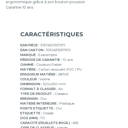
ergonomique grâce à son bouton poussoir.
mm
Garantie 10 ans.
CARACTÉRISTIQUES
EAN PIÈCE :
3130630537571
EAN CARTON :
3130631537570
MARQUE :
Exacompta
PÉRIODE DE GARANTIE :
10 ans
GAMME :
Couleurs Pastel
MATIÈRE :
Carton recouvert PVC / PU
EPAISSEUR MATIÈRE :
28/10E
COULEUR :
Violine
DIMENSION :
320x290 mm
FORMAT À CLASSER :
A4
TYPE DE PRODUIT :
Classeur
KREAMAN :
Oui
MATIERE INTERIEURE :
Plastique
PORTE ETIQUETTE :
Oui
ETIQUETTE :
Glissée
DOS (MM) :
70
CAPACITÉ (FEUILLETS 80GR.) :
665
TYPE DE CLASSEUR :
à levier