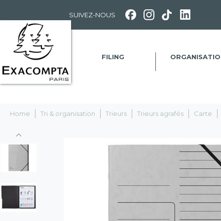
Panneau de gestion des cookies
SUIVEZ-NOUS
FILING
ORGANISATIO
Home
Tri & organisation
Trieurs
Trieurs agrafés
Carte