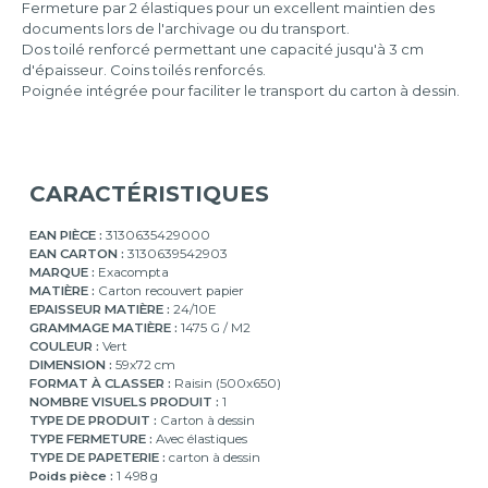
Fermeture par 2 élastiques pour un excellent maintien des
documents lors de l'archivage ou du transport.
Dos toilé renforcé permettant une capacité jusqu'à 3 cm
d'épaisseur. Coins toilés renforcés.
Poignée intégrée pour faciliter le transport du carton à dessin.
CARACTÉRISTIQUES
EAN PIÈCE :
3130635429000
EAN CARTON :
3130639542903
MARQUE :
Exacompta
MATIÈRE :
Carton recouvert papier
EPAISSEUR MATIÈRE :
24/10E
GRAMMAGE MATIÈRE :
1475 G / M2
COULEUR :
Vert
DIMENSION :
59x72 cm
FORMAT À CLASSER :
Raisin (500x650)
NOMBRE VISUELS PRODUIT :
1
TYPE DE PRODUIT :
Carton à dessin
TYPE FERMETURE :
Avec élastiques
TYPE DE PAPETERIE :
carton à dessin
Poids pièce :
1 498 g