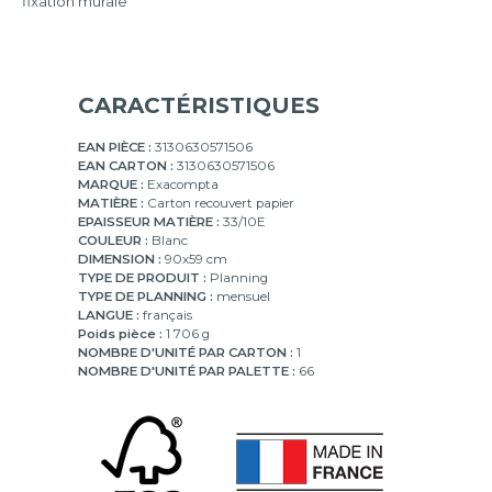
fixation murale
CARACTÉRISTIQUES
EAN PIÈCE :
3130630571506
EAN CARTON :
3130630571506
MARQUE :
Exacompta
MATIÈRE :
Carton recouvert papier
EPAISSEUR MATIÈRE :
33/10E
COULEUR :
Blanc
DIMENSION :
90x59 cm
TYPE DE PRODUIT :
Planning
TYPE DE PLANNING :
mensuel
LANGUE :
français
Poids pièce :
1 706 g
NOMBRE D'UNITÉ PAR CARTON :
1
NOMBRE D'UNITÉ PAR PALETTE :
66