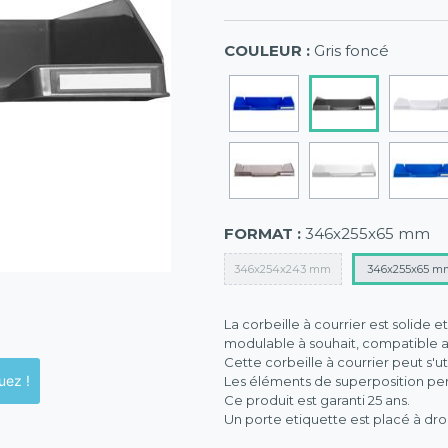
COULEUR :
Gris foncé
FORMAT :
346x255x65 mm
346x254x243 mm
346x255x65 m
La corbeille à courrier est solide e
modulable à souhait, compatible 
Cette corbeille à courrier peut s'u
ck en magasins, cliquez !
Les éléments de superposition pe
Ce produit est garanti 25 ans.
Un porte etiquette est placé à dro