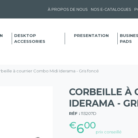
À PROPOS DE NOUS
NOS E-CATALOGUES
P
N
DESKTOP
PRESENTATION
BUSINE
ACCESSORIES
PADS
beille à courrier Combo Midi Iderama - Gris foncé
CORBEILLE À 
IDERAMA - GR
(57)
RÉF :
113207D
€
00
6
prix conseillé