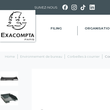
Panneau de gestion des cookies
SUIVEZ-NOUS
FILING
ORGANISATIO
Home
Environnement de bureau
Corbeilles à courrier
Cor