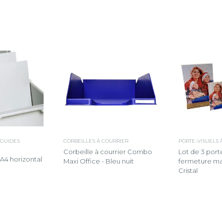
 GUIDES
CORBEILLES À COURRIER
PORTE-VISUELS 
Corbeille à courrier Combo
Lot de 3 port
 A4 horizontal
Maxi Office - Bleu nuit
fermeture ma
Cristal