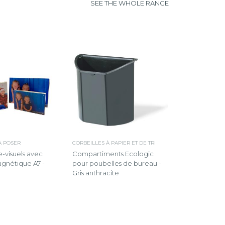
SEE THE WHOLE RANGE
À POSER
CORBEILLES À PAPIER ET DE TRI
e-visuels avec
Compartiments Ecologic
gnétique A7 -
pour poubelles de bureau -
Gris anthracite