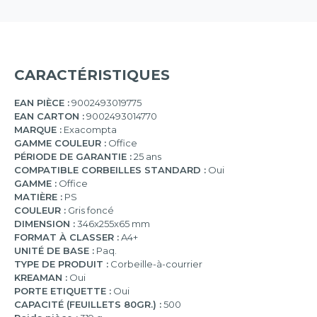
CARACTÉRISTIQUES
EAN PIÈCE :
9002493019775
EAN CARTON :
9002493014770
MARQUE :
Exacompta
GAMME COULEUR :
Office
PÉRIODE DE GARANTIE :
25 ans
COMPATIBLE CORBEILLES STANDARD :
Oui
GAMME :
Office
MATIÈRE :
PS
COULEUR :
Gris foncé
DIMENSION :
346x255x65 mm
FORMAT À CLASSER :
A4+
UNITÉ DE BASE :
Paq.
TYPE DE PRODUIT :
Corbeille-à-courrier
KREAMAN :
Oui
PORTE ETIQUETTE :
Oui
CAPACITÉ (FEUILLETS 80GR.) :
500