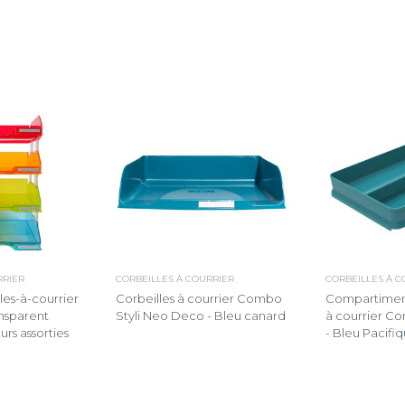
RRIER
CORBEILLES À COURRIER
CORBEILLES À C
les-à-courrier
Corbeilles à courrier Combo
Compartiment
nsparent
Styli Neo Deco - Bleu canard
à courrier C
urs assorties
- Bleu Pacifi