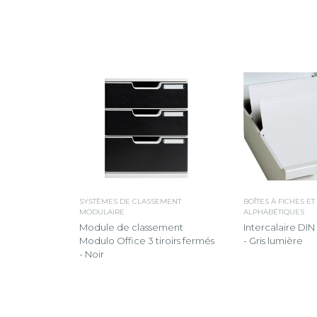
SYSTÈMES DE CLASSEMENT
BOÎTES À FICHES ET
MODULAIRE
ALPHABÉTIQUES
Module de classement
Intercalaire DIN
Modulo Office 3 tiroirs fermés
- Gris lumière
- Noir