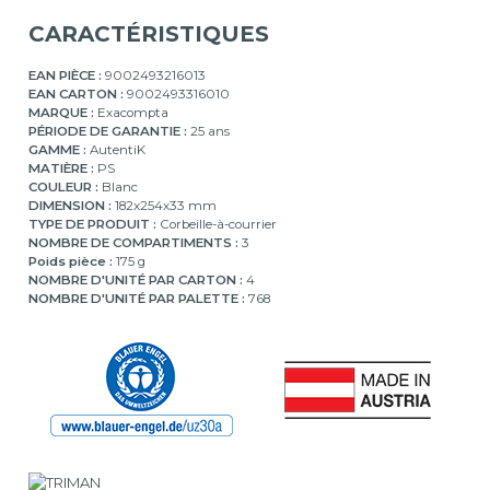
CARACTÉRISTIQUES
EAN PIÈCE :
9002493216013
EAN CARTON :
9002493316010
MARQUE :
Exacompta
PÉRIODE DE GARANTIE :
25 ans
GAMME :
AutentiK
MATIÈRE :
PS
COULEUR :
Blanc
DIMENSION :
182x254x33 mm
TYPE DE PRODUIT :
Corbeille-à-courrier
NOMBRE DE COMPARTIMENTS :
3
Poids pièce :
175 g
NOMBRE D'UNITÉ PAR CARTON :
4
NOMBRE D'UNITÉ PAR PALETTE :
768