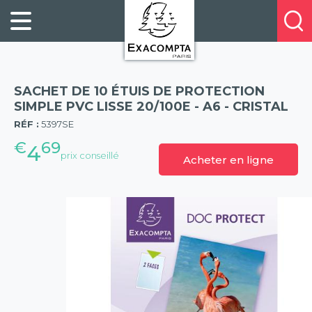
Panneau de gestion des cookies
FILING
À
Profitez
PROPOS
ORGANISATION
de
DE
20%
DESKTOP
NOUS
de
ACCESSORIES
NOS
SACHET DE 10 ÉTUIS DE PROTECTION
réduction
PRESENTATION
E-
SIMPLE PVC LISSE 20/100E - A6 - CRISTAL
(57)
sur
CATALOGUES
RÉF :
5397SE
BUSINESS
la
BOOKS
€
69
POINTS
4
nouvelle
prix conseillé
Acheter en ligne
&
DE
gamme
PADS
VENTE
exacompta
PERSONAL
CONTACTEZ-
STATIONERY
NOUS
HOSPITALITY