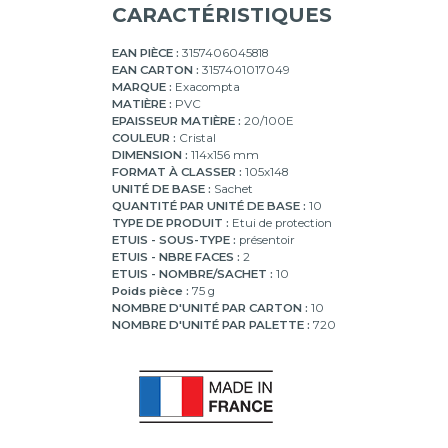
CARACTÉRISTIQUES
EAN PIÈCE :
3157406045818
EAN CARTON :
3157401017049
MARQUE :
Exacompta
MATIÈRE :
PVC
EPAISSEUR MATIÈRE :
20/100E
COULEUR :
Cristal
DIMENSION :
114x156 mm
FORMAT À CLASSER :
105x148
UNITÉ DE BASE :
Sachet
QUANTITÉ PAR UNITÉ DE BASE :
10
TYPE DE PRODUIT :
Etui de protection
ETUIS - SOUS-TYPE :
présentoir
ETUIS - NBRE FACES :
2
ETUIS - NOMBRE/SACHET :
10
Poids pièce :
75 g
NOMBRE D'UNITÉ PAR CARTON :
10
NOMBRE D'UNITÉ PAR PALETTE :
720