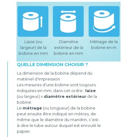
Laize (ou
Diamètre
Métrage de la
largeur) de la
extérieur de la
bobine en m
bobine en mm
bobine en mm
QUELLE DIMENSION CHOISIR ?
La dimension de la bobine dépend du
matériel d’impression.
Les mesures d’une bobine sont toujours
indiquées en mm, dans cet ordre :
laize
(ou largeur) x
diamètre extérieur
de la
bobine.
Le
métrage
(ou longueur) de la bobine
peut ensuite être indiqué en mètres, de
même que le diamètre du mandrin, c’est-
à-dire le tube autour duquel est enroulé le
papier.