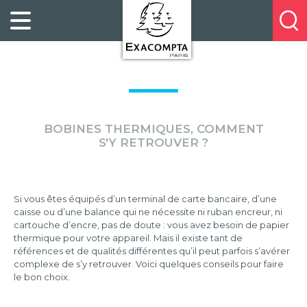
Panneau de gestion des cookies
FILING
À
Profitez
PROPOS
ORGANISATION
de
DE
20%
DESKTOP
NOUS
de
ACCESSORIES
NOS
réduction
PRESENTATION
E-
sur
CATALOGUES
BUSINESS
BOBINES THERMIQUES, COMMENT
la
BOOKS
S'Y RETROUVER ?
POINTS
nouvelle
&
DE
gamme
PADS
VENTE
exacompta
PERSONAL
CONTACTEZ-
Si vous êtes équipés d’un terminal de carte bancaire, d’une
caisse ou d’une balance qui ne nécessite ni ruban encreur, ni
STATIONERY
NOUS
cartouche d’encre, pas de doute : vous avez besoin de papier
HOSPITALITY
thermique pour votre appareil. Mais il existe tant de
références et de qualités différentes qu’il peut parfois s’avérer
complexe de s’y retrouver. Voici quelques conseils pour faire
le bon choix.