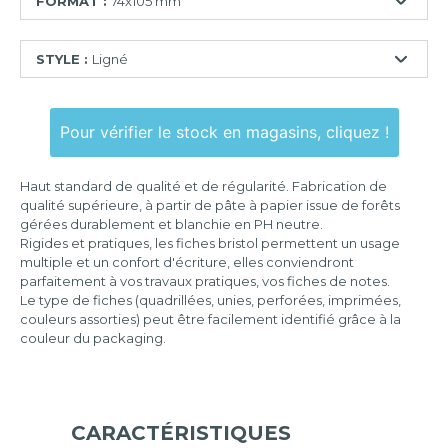
FORMAT :
74x105 mm
55x74
STYLE :
Ligné
mm
74x105
Ligné
mm
Pour vérifier le stock en magasins, cliquez !
Quadrillé
75x125
mm
Quadrillé
Haut standard de qualité et de régularité. Fabrication de
perforé
100x150
qualité supérieure, à partir de pâte à papier issue de forêts
mm
gérées durablement et blanchie en PH neutre.
Uni
Rigides et pratiques, les fiches bristol permettent un usage
105x148
multiple et un confort d'écriture, elles conviendront
mm
parfaitement à vos travaux pratiques, vos fiches de notes.
Le type de fiches (quadrillées, unies, perforées, imprimées,
125x200
couleurs assorties) peut être facilement identifié grâce à la
mm
couleur du packaging.
148x210
mm
210x297
mm
CARACTÉRISTIQUES