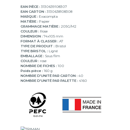
EAN PIÈCE :
3130639108307
EAN CARTON :
3130638108308
MARQUE :
Exacompta
MATIÈRE :
Papier
GRAMMAGE MATIÈRE :
205G/M2
COULEUR :
Rose
DIMENSION :
74x105 mm
FORMAT À CLASSER :
A7
TYPE DE PRODUIT :
Bristol
TYPE BRISTOL :
Ligné
EMBALLAGE :
Sous film
COULEUR :
rose
NOMBRE DE FICHES :
100
Poids pièce :
160 g
NOMBRE D'UNITÉ PAR CARTON :
40
NOMBRE D'UNITÉ PAR PALETTE :
4160