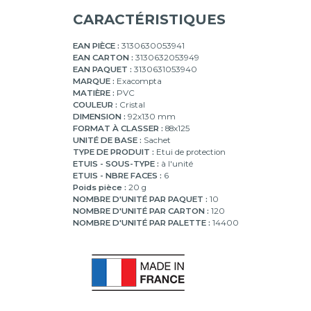
CARACTÉRISTIQUES
EAN PIÈCE :
3130630053941
EAN CARTON :
3130632053949
EAN PAQUET :
3130631053940
MARQUE :
Exacompta
MATIÈRE :
PVC
COULEUR :
Cristal
DIMENSION :
92x130 mm
FORMAT À CLASSER :
88x125
UNITÉ DE BASE :
Sachet
TYPE DE PRODUIT :
Etui de protection
ETUIS - SOUS-TYPE :
à l'unité
ETUIS - NBRE FACES :
6
Poids pièce :
20 g
NOMBRE D'UNITÉ PAR PAQUET :
10
NOMBRE D'UNITÉ PAR CARTON :
120
NOMBRE D'UNITÉ PAR PALETTE :
14400