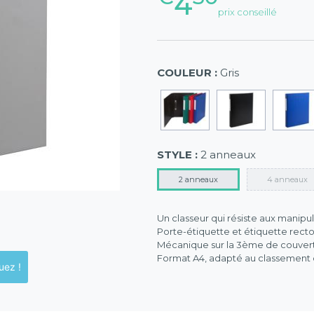
4
prix conseillé
COULEUR :
Gris
STYLE :
2 anneaux
2 anneaux
4 anneaux
Un classeur qui résiste aux manipul
Porte-étiquette et étiquette recto/
Mécanique sur la 3ème de couvert
Format A4, adapté au classement de
ck en magasins, cliquez !