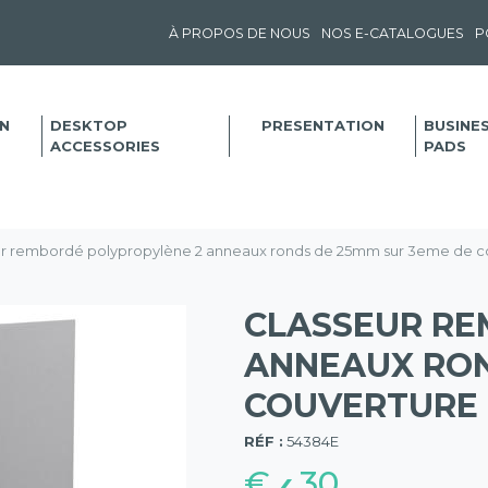
À PROPOS DE NOUS
NOS E-CATALOGUES
P
N
DESKTOP
PRESENTATION
BUSINE
ACCESSORIES
PADS
r rembordé polypropylène 2 anneaux ronds de 25mm sur 3eme de cou
CLASSEUR RE
ANNEAUX RON
COUVERTURE -
(57)
RÉF :
54384E
€
30