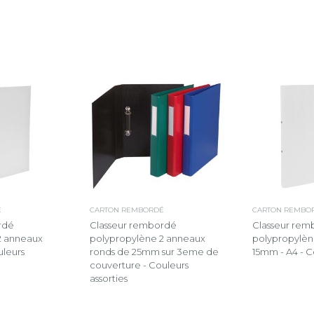
É
CARTON REMBORDÉ
CARTON REMBO
rdé
Classeur rembordé
Classeur rem
2 anneaux
polypropylène 2 anneaux
polypropylèn
uleurs
ronds de 25mm sur 3eme de
15mm - A4 - C
couverture - Couleurs
assorties