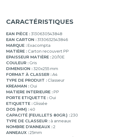
CARACTÉRISTIQUES
EAN PIÈCE :
3130630543848
EAN CARTON :
3130632543846
MARQUE :
Exacompta
MATIÈRE :
Carton recouvert PP
EPAISSEUR MATIÈRE :
20/10E
COULEUR :
Gris
DIMENSION :
320x255 mm
FORMAT À CLASSER :
A4
TYPE DE PRODUIT :
Classeur
KREAMAN :
Oui
MATIERE INTERIEURE :
PP
PORTE ETIQUETTE :
Oui
ETIQUETTE :
Glissée
DOS (MM) :
40
CAPACITÉ (FEUILLETS 80GR.) :
230
TYPE DE CLASSEUR :
à anneaux
NOMBRE D'ANNEAUX :
2
ANNEAUX :
25mm