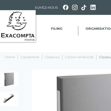
Panneau de gestion des cookies
SUIVEZ-NOUS
FILING
ORGANISATIO
Home
Classement
Classeurs
Carton rembordé
Classeu