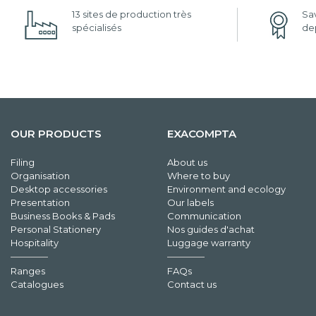
13 sites de production très
Sav
spécialisés
dep
OUR PRODUCTS
EXACOMPTA
Filing
About us
Organisation
Where to buy
Desktop accessories
Environment and ecology
Presentation
Our labels
Business Books & Pads
Communication
Personal Stationery
Nos guides d'achat
Hospitality
Luggage warranty
Ranges
FAQs
Catalogues
Contact us