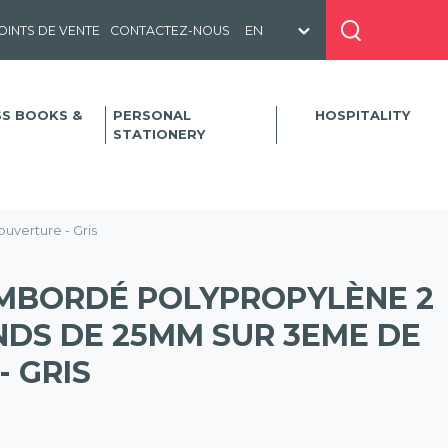
OINTS DE VENTE
CONTACTEZ-NOUS
SS BOOKS &
PERSONAL
HOSPITALITY
STATIONERY
verture - Gris
MBORDÉ POLYPROPYLÈNE 2
DS DE 25MM SUR 3EME DE
 GRIS