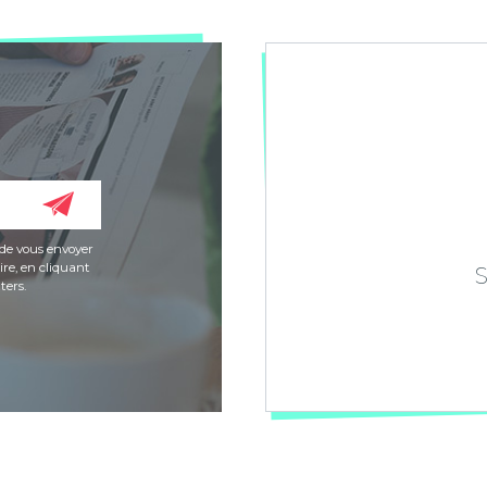
de vous envoyer
re, en cliquant
ters.