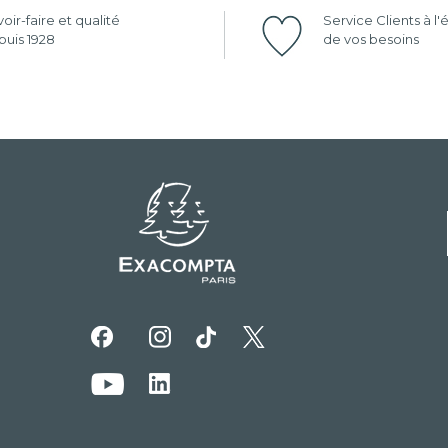
oir-faire et qualité
Service Clients à l
uis 1928
de vos besoins