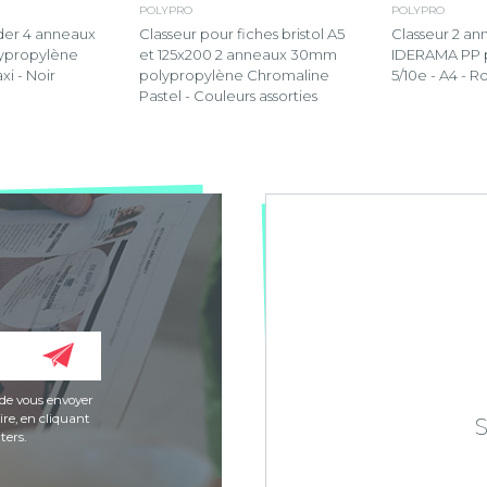
POLYPRO
POLYPRO
der 4 anneaux
Classeur pour fiches bristol A5
Classeur 2 a
ypropylène
et 125x200 2 anneaux 30mm
IDERAMA PP 
xi - Noir
polypropylène Chromaline
5/10e - A4 - R
Pastel - Couleurs assorties
de vous envoyer
re, en cliquant
ters.