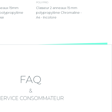
POLYPRO
nneaux 15mm
Classeur 2 anneaux 15 mm
polypropylène
polypropylène Chromaline -
ose
A4 - Incolore
FAQ
&
SERVICE CONSOMMATEUR