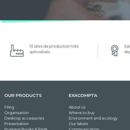
13 sites de production très
Sav
spécialisés
dep
OUR PRODUCTS
EXACOMPTA
Filing
About us
Organisation
Where to buy
Desktop accessories
Environment and ecology
Presentation
Our labels
Business Books & Pads
Communication