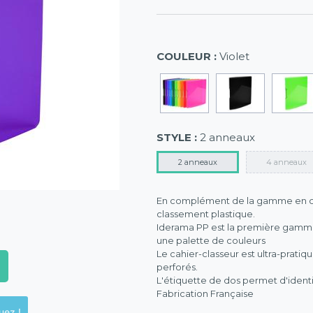
COULEUR :
Violet
STYLE :
2 anneaux
2 anneaux
4 anneaux
En complément de la gamme en car
classement plastique.
Iderama PP est la première gamme 
une palette de couleurs
Le cahier-classeur est ultra-pratiq
perforés.
L'étiquette de dos permet d'identi
Fabrication Française
ck en magasins, cliquez !