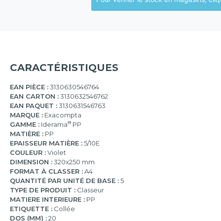
CARACTÉRISTIQUES
EAN PIÈCE :
3130630546764
EAN CARTON :
3130632546762
EAN PAQUET :
3130631546763
MARQUE :
Exacompta
®
GAMME :
Iderama
PP
MATIÈRE :
PP
EPAISSEUR MATIÈRE :
5/10E
COULEUR :
Violet
DIMENSION :
320x250 mm
FORMAT À CLASSER :
A4
QUANTITÉ PAR UNITÉ DE BASE :
5
TYPE DE PRODUIT :
Classeur
MATIERE INTERIEURE :
PP
ETIQUETTE :
Collée
DOS (MM) :
20