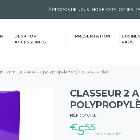
À PROPOS DE NOUS
NOS E-CATALOGUES
P
N
DESKTOP
PRESENTATION
BUSINE
ACCESSORIES
PADS
ux 15mm IDERAMA PP polypropylène 5/10e - A4 - Violet
CLASSEUR 2 
POLYPROPYLÈN
(57)
RÉF :
54676E
€
55
5
prix conseillé