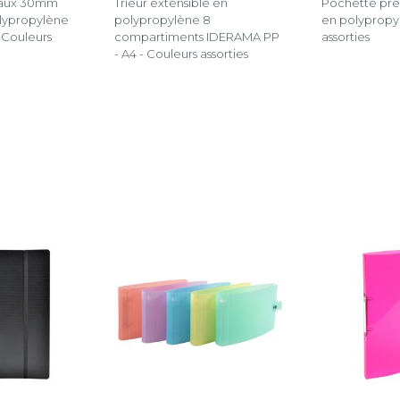
eaux 30mm
Trieur extensible en
Pochette pre
lypropylène
polypropylène 8
en polypropy
- Couleurs
compartiments IDERAMA PP
assorties
- A4 - Couleurs assorties