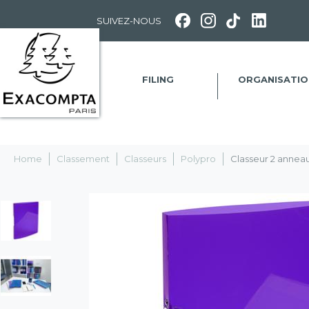
Panneau de gestion des cookies
SUIVEZ-NOUS
FILING
ORGANISATIO
Home
Classement
Classeurs
Polypro
Classeur 2 annea