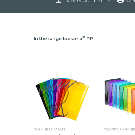
FICHE PRODUIT EN PDF
IMP
®
In the range Iderama
PP
CHEMISES 3 RABATS
POLYPRO FANTAISIE