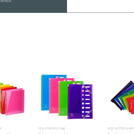
RIMER
S
POLYPROPYLÈNE
POCHETTES ENV