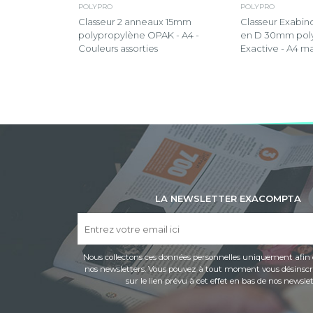
POLYPRO
POLYPRO
Classeur 2 anneaux 15mm
Classeur Exabin
polypropylène OPAK - A4 -
en D 30mm pol
Couleurs assorties
Exactive - A4 ma
LA NEWSLETTER EXACOMPTA
Nous collectons ces données personnelles uniquement afin 
nos newsletters. Vous pouvez à tout moment vous désinscri
sur le lien prévu à cet effet en bas de nos newslet