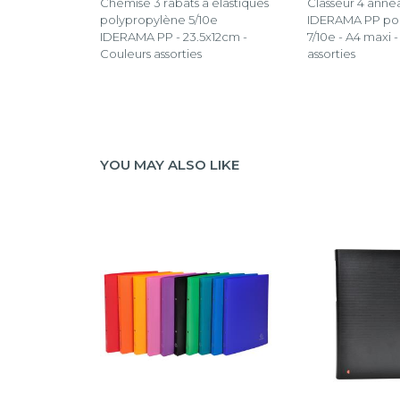
Chemise 3 rabats à élastiques
Classeur 4 ann
polypropylène 5/10e
IDERAMA PP po
IDERAMA PP - 23.5x12cm -
7/10e - A4 maxi 
Couleurs assorties
assorties
YOU MAY ALSO LIKE