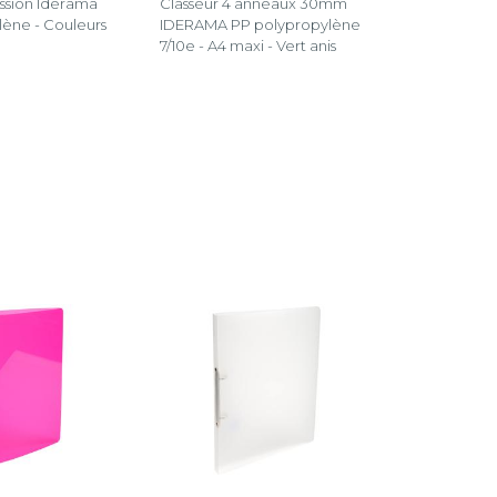
ssion Iderama
Classeur 4 anneaux 30mm
lène - Couleurs
IDERAMA PP polypropylène
7/10e - A4 maxi - Vert anis