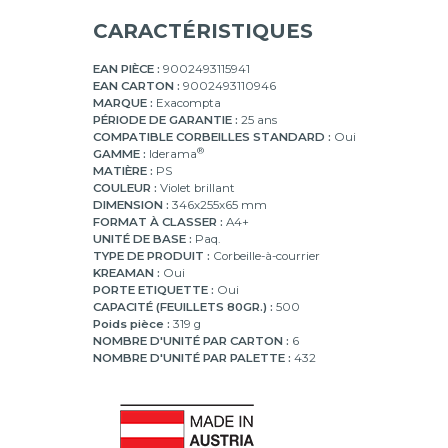
CARACTÉRISTIQUES
EAN PIÈCE :
9002493115941
EAN CARTON :
9002493110946
MARQUE :
Exacompta
PÉRIODE DE GARANTIE :
25 ans
COMPATIBLE CORBEILLES STANDARD :
Oui
®
GAMME :
Iderama
MATIÈRE :
PS
COULEUR :
Violet brillant
DIMENSION :
346x255x65 mm
FORMAT À CLASSER :
A4+
UNITÉ DE BASE :
Paq.
TYPE DE PRODUIT :
Corbeille-à-courrier
KREAMAN :
Oui
PORTE ETIQUETTE :
Oui
CAPACITÉ (FEUILLETS 80GR.) :
500
Poids pièce :
319 g
NOMBRE D'UNITÉ PAR CARTON :
6
NOMBRE D'UNITÉ PAR PALETTE :
432