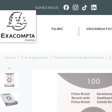
Panneau de gestion des cookies
SUIVEZ-NOUS
FILING
ORGANISATIO
Home
Tri & organisation
Fiches Bristol et boîtes à fiches
Q