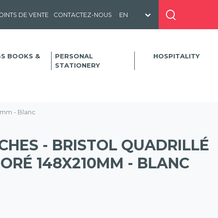
OINTS DE VENTE
CONTACTEZ-NOUS
SS BOOKS &
PERSONAL
HOSPITALITY
STATIONERY
10mm - Blanc
ICHES - BRISTOL QUADRILLÉ
ORÉ 148X210MM - BLANC