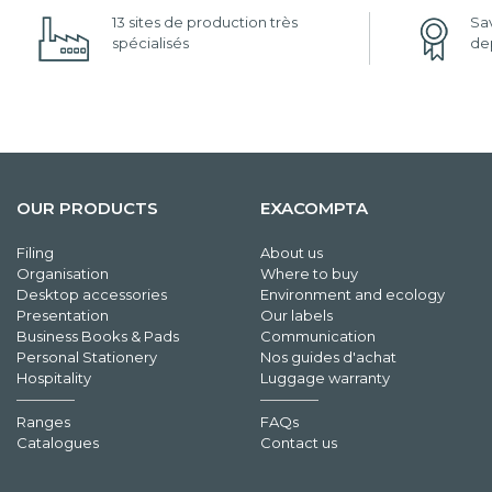
13 sites de production très
Sav
spécialisés
dep
OUR PRODUCTS
EXACOMPTA
Filing
About us
Organisation
Where to buy
Desktop accessories
Environment and ecology
Presentation
Our labels
Business Books & Pads
Communication
Personal Stationery
Nos guides d'achat
Hospitality
Luggage warranty
Ranges
FAQs
Catalogues
Contact us