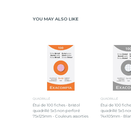
YOU MAY ALSO LIKE
QUADRILLÉ
QUADRILLÉ
Étui de 100 fiches - bristol
Étui de 100 fiches
quadrillé 5x5 non perforé
quadrillé 5x5 no
75x125mm - Couleurs assorties
74x105mm - Bla