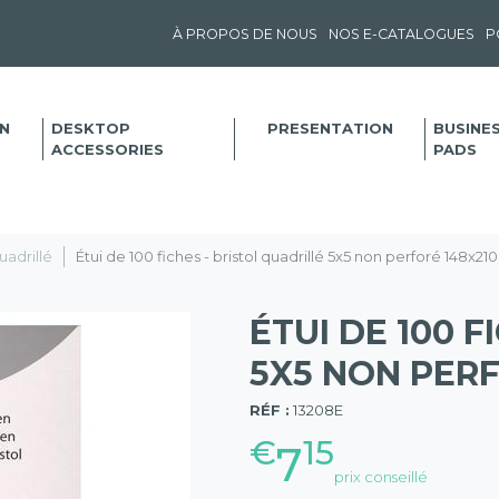
À PROPOS DE NOUS
NOS E-CATALOGUES
P
N
DESKTOP
PRESENTATION
BUSINE
ACCESSORIES
PADS
uadrillé
Étui de 100 fiches - bristol quadrillé 5x5 non perforé 148x2
ÉTUI DE 100 F
5X5 NON PERF
(57)
RÉF :
13208E
€
15
7
prix conseillé