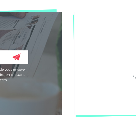
de vous envoyer
re, en cliquant
ters.