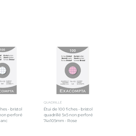
QUADRILLÉ
hes - bristol
Étui de 100 fiches - bristol
 non perforé
quadrillé 5x5 non perforé
lanc
74x105mm - Rose