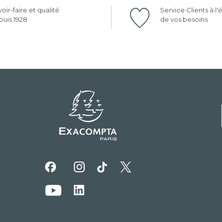
oir-faire et qualité
Service Clients à l
uis 1928
de vos besoins