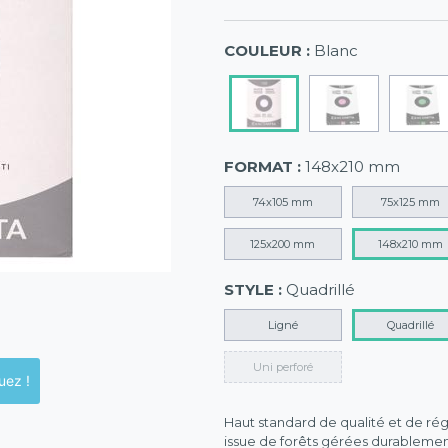
COULEUR :
Blanc
FORMAT :
148x210 mm
74x105 mm
75x125 mm
125x200 mm
148x210 mm
STYLE :
Quadrillé
Ligné
Quadrillé
Uni perforé
ck en magasins, cliquez !
Haut standard de qualité et de régu
issue de forêts gérées durablemen