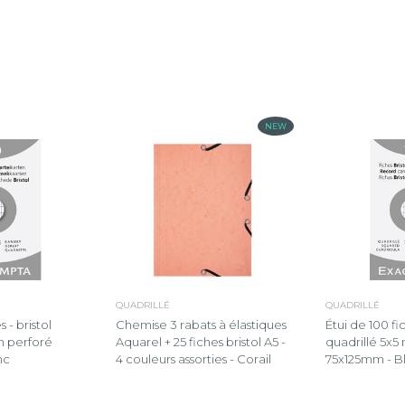
NEW
QUADRILLÉ
QUADRILLÉ
 - bristol
Chemise 3 rabats à élastiques
Étui de 100 fic
n perforé
Aquarel + 25 fiches bristol A5 -
quadrillé 5x5
nc
4 couleurs assorties - Corail
75x125mm - B