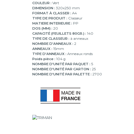
COULEUR :
Vert
DIMENSION :
320x250 mm
FORMAT À CLASSER :
A4
TYPE DE PRODUIT :
Classeur
MATIERE INTERIEURE :
PP
DOS (MM) :
20
CAPACITÉ (FEUILLETS 80GR.) :
140
TYPE DE CLASSEUR :
à anneaux
NOMBRE D'ANNEAUX :
2
ANNEAUX :
15mm
TYPE D'ANNEAUX :
Anneaux ronds
Poids pièce :
104 g
NOMBRE D'UNITÉ PAR PAQUET :
5
NOMBRE D'UNITÉ PAR CARTON :
25
NOMBRE D'UNITÉ PAR PALETTE :
2700