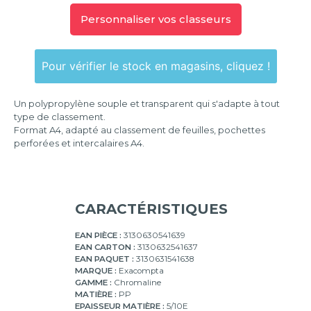
2
anneaux
Personnaliser vos classeurs
4
anneaux
Pour vérifier le stock en magasins, cliquez !
Un polypropylène souple et transparent qui s'adapte à tout
type de classement.
Format A4, adapté au classement de feuilles, pochettes
perforées et intercalaires A4.
CARACTÉRISTIQUES
EAN PIÈCE :
3130630541639
EAN CARTON :
3130632541637
EAN PAQUET :
3130631541638
MARQUE :
Exacompta
GAMME :
Chromaline
MATIÈRE :
PP
EPAISSEUR MATIÈRE :
5/10E