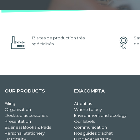
13 sites de production très
Sav
spécialisés
dep
OUR PRODUCTS
EXACOMPTA
Filing
About us
Organisation
Where to buy
Desktop accessories
Environment and ecology
Presentation
Our labels
Business Books & Pads
Communication
Personal Stationery
Nos guides d'achat
Hospitality
Luggage warranty