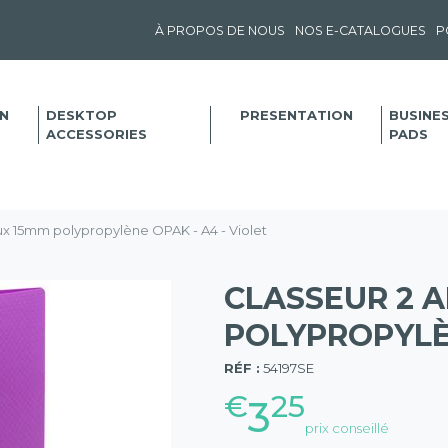
À PROPOS DE NOUS
NOS E-CATALOGUES
P
N
DESKTOP
PRESENTATION
BUSINE
ACCESSORIES
PADS
ux 15mm polypropylène OPAK - A4 - Violet
CLASSEUR 2 
POLYPROPYLÈN
(57)
RÉF :
54197SE
€
25
3
prix conseillé