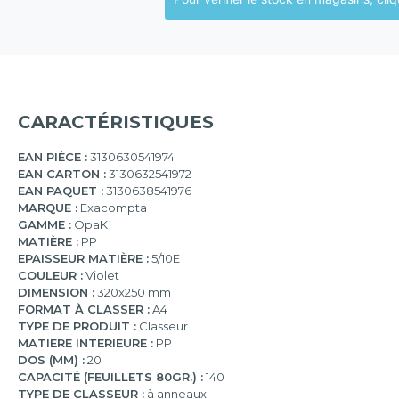
CARACTÉRISTIQUES
EAN PIÈCE :
3130630541974
EAN CARTON :
3130632541972
EAN PAQUET :
3130638541976
MARQUE :
Exacompta
GAMME :
OpaK
MATIÈRE :
PP
EPAISSEUR MATIÈRE :
5/10E
COULEUR :
Violet
DIMENSION :
320x250 mm
FORMAT À CLASSER :
A4
TYPE DE PRODUIT :
Classeur
MATIERE INTERIEURE :
PP
DOS (MM) :
20
CAPACITÉ (FEUILLETS 80GR.) :
140
TYPE DE CLASSEUR :
à anneaux