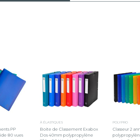
À ÉLASTIQUES
POLYPRO
ents PP
Boite de Classement Exabox
Classeur 2 a
gide 80 vues
Dos 40mm polypropylène
polypropylèn