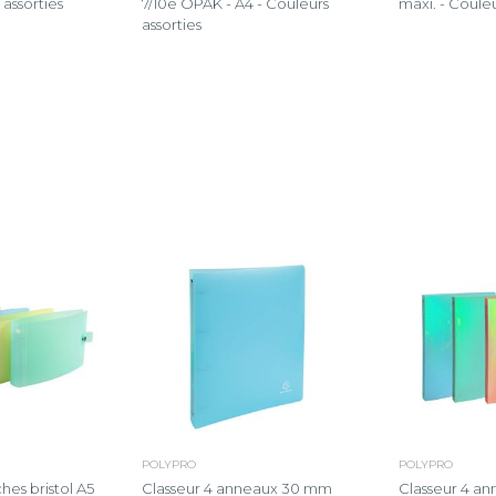
assorties
7/10e OPAK - A4 - Couleurs
maxi. - Couleu
assorties
POLYPRO
POLYPRO
hes bristol A5
Classeur 4 anneaux 30 mm
Classeur 4 a