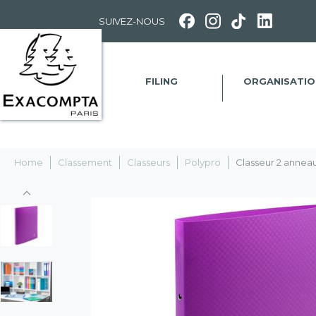
Panneau de gestion des cookies
SUIVEZ-NOUS
FILING
ORGANISATIO
Home
Classement
Classeurs
Polypro
Classeur 2 annea