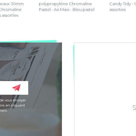
nneaux 30mm
polypropylène Chromaline
Candy Tidy - 
Chromaline
Pastel - A4 Maxi - Bleu pastel
assorties
 assorties
de vous envoyer
re, en cliquant
ters.