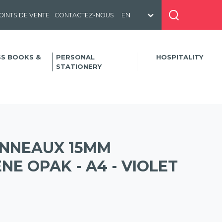
OINTS DE VENTE
CONTACTEZ-NOUS
SS BOOKS &
PERSONAL
HOSPITALITY
STATIONERY
ANNEAUX 15MM
E OPAK - A4 - VIOLET