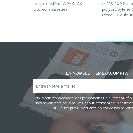
polypropylène OPAK - A4 -
et 125x200 2 a
Couleurs assorties
polypropylène 
Pastel - Couleurs
LA NEWSLETTER EXACOMPTA
Nous collectons ces données personnelles uniquement afin 
nos newsletters. Vous pouvez à tout moment vous désinscri
sur le lien prévu à cet effet en bas de nos newslet