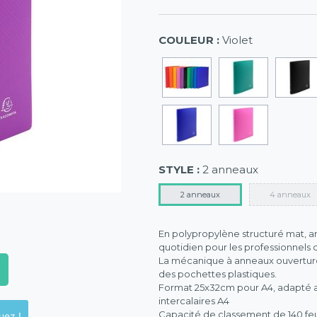
COULEUR :
Violet
STYLE :
2 anneaux
2 anneaux
4 anneaux
En polypropylène structuré mat, an
quotidien pour les professionnels 
La mécanique à anneaux ouvertur
des pochettes plastiques.
Format 25x32cm pour A4, adapté au
intercalaires A4
Capacité de classement de 140 feu
ck en magasins, cliquez !