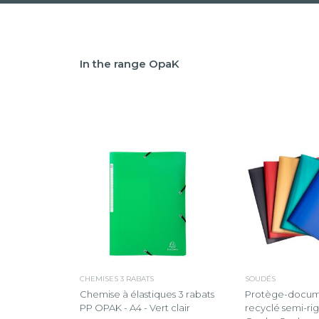
In the range OpaK
CHEMISES 3 RABATS
SOUDÉS
Chemise à élastiques 3 rabats
Protège-docum
PP OPAK - A4 - Vert clair
recyclé semi-ri