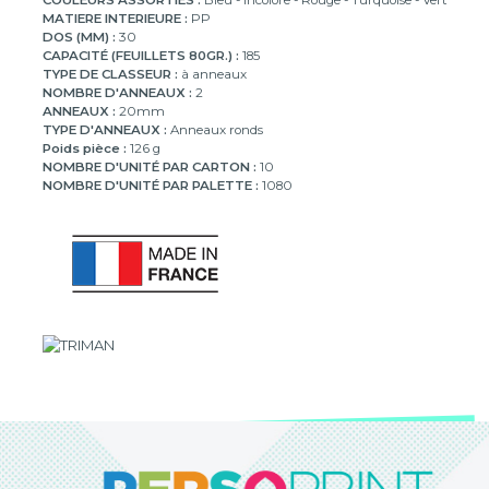
COULEURS ASSORTIES :
Bleu - Incolore - Rouge - Turquoise - Vert
MATIERE INTERIEURE :
PP
DOS (MM) :
30
CAPACITÉ (FEUILLETS 80GR.) :
185
TYPE DE CLASSEUR :
à anneaux
NOMBRE D'ANNEAUX :
2
ANNEAUX :
20mm
TYPE D'ANNEAUX :
Anneaux ronds
Poids pièce :
126 g
NOMBRE D'UNITÉ PAR CARTON :
10
NOMBRE D'UNITÉ PAR PALETTE :
1080