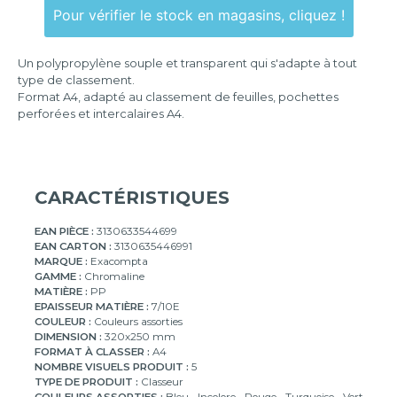
Pour vérifier le stock en magasins, cliquez !
Un polypropylène souple et transparent qui s'adapte à tout
type de classement.
Format A4, adapté au classement de feuilles, pochettes
perforées et intercalaires A4.
CARACTÉRISTIQUES
EAN PIÈCE :
3130633544699
EAN CARTON :
3130635446991
MARQUE :
Exacompta
GAMME :
Chromaline
MATIÈRE :
PP
EPAISSEUR MATIÈRE :
7/10E
COULEUR :
Couleurs assorties
DIMENSION :
320x250 mm
FORMAT À CLASSER :
A4
NOMBRE VISUELS PRODUIT :
5
TYPE DE PRODUIT :
Classeur