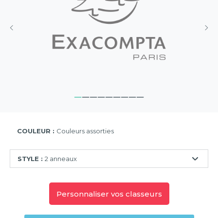
COULEUR :
Couleurs assorties
STYLE :
2 anneaux
2
anneaux
Personnaliser vos classeurs
4
anneaux