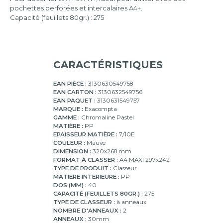
pochettes perforées et intercalaires A4+.
Capacité (feuillets 80gr.) : 275
CARACTÉRISTIQUES
EAN PIÈCE :
3130630549758
EAN CARTON :
3130632549756
EAN PAQUET :
3130631549757
MARQUE :
Exacompta
GAMME :
Chromaline Pastel
MATIÈRE :
PP
EPAISSEUR MATIÈRE :
7/10E
COULEUR :
Mauve
DIMENSION :
320x268 mm
FORMAT À CLASSER :
A4 MAXI 297x242
TYPE DE PRODUIT :
Classeur
MATIERE INTERIEURE :
PP
DOS (MM) :
40
CAPACITÉ (FEUILLETS 80GR.) :
275
TYPE DE CLASSEUR :
à anneaux
NOMBRE D'ANNEAUX :
2
ANNEAUX :
30mm