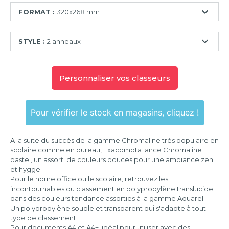
FORMAT :
320x268 mm
160x265
STYLE :
2 anneaux
mm
320x250
2
mm
anneaux
Personnaliser vos classeurs
320x268
4
mm
anneaux
Pour vérifier le stock en magasins, cliquez !
A la suite du succès de la gamme Chromaline très populaire en
scolaire comme en bureau, Exacompta lance Chromaline
pastel, un assorti de couleurs douces pour une ambiance zen
et hygge.
Pour le home office ou le scolaire, retrouvez les
incontournables du classement en polypropylène translucide
dans des couleurs tendance assorties à la gamme Aquarel.
Un polypropylène souple et transparent qui s'adapte à tout
type de classement.
Pour documents A4 et A4+, idéal pour utiliser avec des