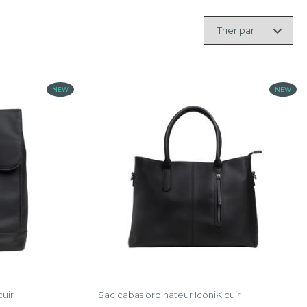
Trier
par
NEW
NEW
cuir
Sac cabas ordinateur IconiK cuir