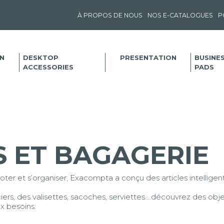
À PROPOS DE NOUS
NOS E-CATALOGUES
P
N
DESKTOP
PRESENTATION
BUSINE
ACCESSORIES
PADS
 ET BAGAGERIE
noter et s’organiser, Exacompta a conçu des articles intellige
ers, des valisettes, sacoches, serviettes….découvrez des obje
x besoins.