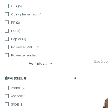
Cuir
(5)
Cuir - pleine fleur
(4)
PP
(2)
PU
(3)
Papier
(3)
Polyester RPET
(30)
Polyester enduit
(1)
Sac à do
Voir plus...
ÉPAISSEUR
20/10E
(2)
45/100E
(1)
5/10E
(3)