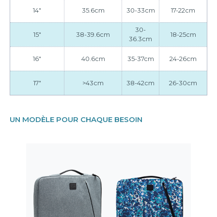
14"
35.6cm
30-33cm
17-22cm
30-
15"
38-39.6cm
18-25cm
36.3cm
16"
40.6cm
35-37cm
24-26cm
17"
>43cm
38-42cm
26-30cm
UN MODÈLE POUR CHAQUE BESOIN