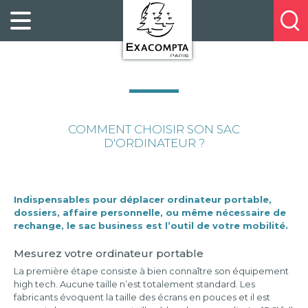
Panneau de gestion des cookies
FILING
À
Profitez
PROPOS
ORGANISATION
de
DE
20%
DESKTOP
NOUS
de
ACCESSORIES
NOS
réduction
PRESENTATION
E-
sur
CATALOGUES
BUSINESS
COMMENT CHOISIR SON SAC
la
BOOKS
D'ORDINATEUR ?
POINTS
nouvelle
&
DE
gamme
PADS
VENTE
exacompta
PERSONAL
CONTACTEZ-
Indispensables pour déplacer ordinateur portable,
dossiers, affaire personnelle, ou même nécessaire de
STATIONERY
NOUS
rechange, le sac business est l’outil de votre mobilité.
HOSPITALITY
Mesurez votre ordinateur portable
La première étape consiste à bien connaître son équipement
high tech. Aucune taille n’est totalement standard. Les
fabricants évoquent la taille des écrans en pouces et il est