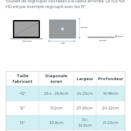
courant de regrouper ces tailles à la valeur arrondie. Le 15,6’ full
HD est par exemple regroupé avec les 15".
Taille
Diagonale
Largeur
Profondeur
fabricant
écran
<12"
25.4 - 26.6cm
24-25cm
16-18cm
12"
31.2cm
27-29cm
20-22cm
30-
13"
33.8cm
21-23cm
32.6cm