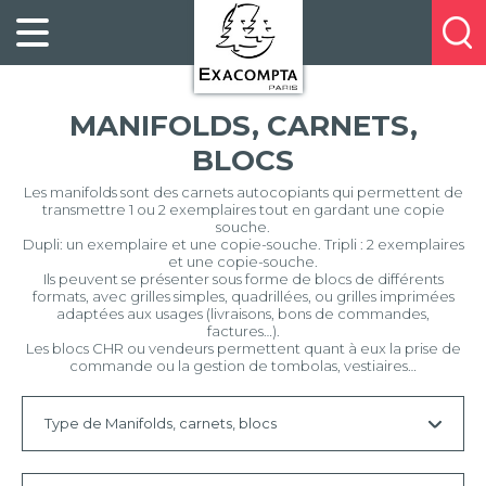
Panneau de gestion des cookies
FILING
À
Profitez
PROPOS
ORGANISATION
de
DE
20%
DESKTOP
NOUS
MANIFOLDS, CARNETS,
de
ACCESSORIES
NOS
réduction
BLOCS
PRESENTATION
E-
sur
CATALOGUES
Les manifolds sont des carnets autocopiants qui permettent de
BUSINESS
la
transmettre 1 ou 2 exemplaires tout en gardant une copie
BOOKS
POINTS
souche.
nouvelle
Dupli: un exemplaire et une copie-souche. Tripli : 2 exemplaires
&
DE
et une copie-souche.
gamme
PADS
VENTE
Ils peuvent se présenter sous forme de blocs de différents
exacompta
formats, avec grilles simples, quadrillées, ou grilles imprimées
PERSONAL
adaptées aux usages (livraisons, bons de commandes,
CONTACTEZ-
factures…).
STATIONERY
NOUS
Les blocs CHR ou vendeurs permettent quant à eux la prise de
commande ou la gestion de tombolas, vestiaires…
HOSPITALITY
Type de Manifolds, carnets, blocs
Tous