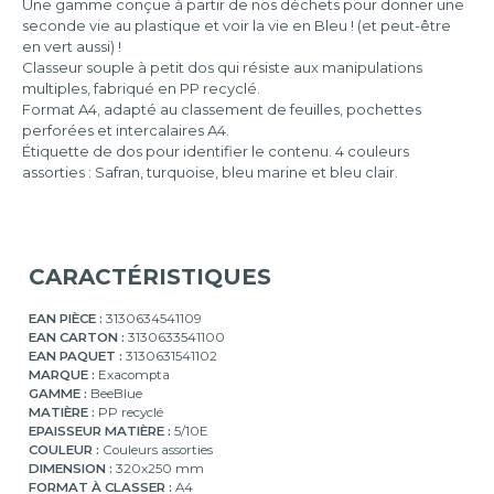
Une gamme conçue à partir de nos déchets pour donner une
seconde vie au plastique et voir la vie en Bleu ! (et peut-être
en vert aussi) !
Classeur souple à petit dos qui résiste aux manipulations
multiples, fabriqué en PP recyclé.
Format A4, adapté au classement de feuilles, pochettes
perforées et intercalaires A4.
Étiquette de dos pour identifier le contenu. 4 couleurs
assorties : Safran, turquoise, bleu marine et bleu clair.
CARACTÉRISTIQUES
EAN PIÈCE :
3130634541109
EAN CARTON :
3130633541100
EAN PAQUET :
3130631541102
MARQUE :
Exacompta
GAMME :
BeeBlue
MATIÈRE :
PP recyclé
EPAISSEUR MATIÈRE :
5/10E
COULEUR :
Couleurs assorties
DIMENSION :
320x250 mm
FORMAT À CLASSER :
A4