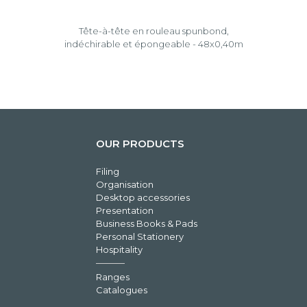
Tête-à-tête en rouleau spunbond,
indéchirable et épongeable - 48x0,40m
OUR PRODUCTS
Filing
Organisation
Desktop accessories
Presentation
Business Books & Pads
Personal Stationery
Hospitality
Ranges
Catalogues