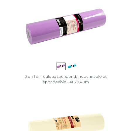
3 en 1 en rouleau spunbond, indéchirable et
épongeable - 48x0,40m