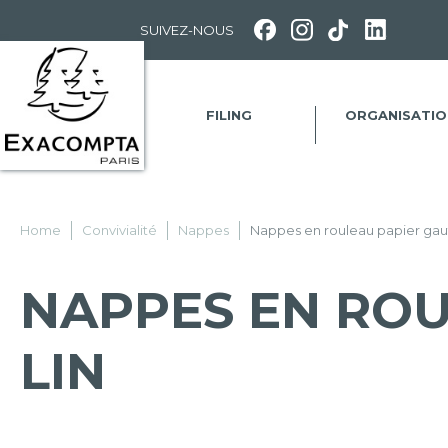
Panneau de gestion des cookies
SUIVEZ-NOUS
FILING
ORGANISATIO
Home
Convivialité
Nappes
Nappes en rouleau papier gaufr
NAPPES EN ROU
LIN