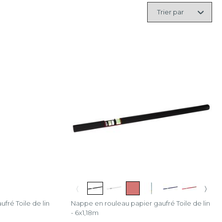
Trier
par
〈
〉
fré Toile de lin
Nappe en rouleau papier gaufré Toile de lin
- 6x1,18m