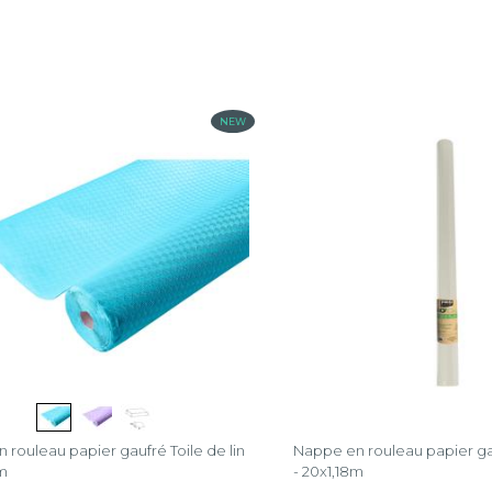
NEW
 rouleau papier gaufré Toile de lin
Nappe en rouleau papier gau
5m
- 20x1,18m