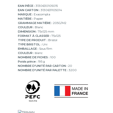
EAN PIÈCE :
3130630105015
EAN CARTON :
3130631105014
MARQUE :
Exacompta
MATIÈRE :
Papier
GRAMMAGE MATIÈRE :
205G/M2
COULEUR :
Blanc
DIMENSION :
75x125 mm
FORMAT À CLASSER :
75x125
TYPE DE PRODUIT :
Bristol
TYPE BRISTOL :
Uni
EMBALLAGE :
Sous film
COULEUR :
blanc
NOMBRE DE FICHES :
100
Poids pièce :
195 g
NOMBRE D'UNITÉ PAR CARTON :
20
NOMBRE D'UNITÉ PAR PALETTE :
3200