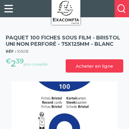
Panneau de gestion des cookies
FILING
À
Profitez
PROPOS
ORGANISATION
de
DE
20%
DESKTOP
NOUS
de
ACCESSORIES
NOS
PAQUET 100 FICHES SOUS FILM - BRISTOL
réduction
PRESENTATION
E-
UNI NON PERFORÉ - 75X125MM - BLANC
(57)
sur
CATALOGUES
RÉF :
10501E
BUSINESS
la
BOOKS
€
39
POINTS
2
nouvelle
prix conseillé
Acheter en ligne
&
DE
gamme
PADS
VENTE
exacompta
PERSONAL
CONTACTEZ-
STATIONERY
NOUS
HOSPITALITY