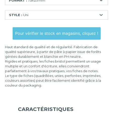
FORMAT :
75x125 mm
55x74
STYLE :
Uni
mm
74x105
Ligné
mm
Pour vérifier le stock en magasins, cliquez !
Quadrillé
75x125
mm
Quadrillé
Haut standard de qualité et de régularité. Fabrication de
perforé
100x150
qualité supérieure, à partir de pâte à papier issue de forêts
mm
gérées durablement et blanchie en PH neutre.
Uni
Rigides et pratiques, les fiches bristol permettent un usage
105x148
multiple et un confort d'écriture, elles conviendront
mm
parfaitement à vos travaux pratiques, vos fiches de notes.
Le type de fiches (quadrillées, unies, perforées, imprimées,
125x200
couleurs assorties) peut être facilement identifié grâce à la
mm
couleur du packaging.
148x210
mm
210x297
mm
CARACTÉRISTIQUES